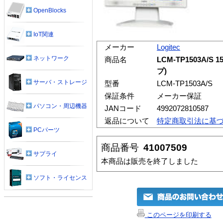
OpenBlocks
IoT関連
メーカー
Logitec
ネットワーク
商品名
LCM-TP1503A
プ)
サーバ・ストレージ
型番
LCM-TP1503A/S
保証条件
メーカー保証
パソコン・周辺機器
JANコード
4992072810587
返品について
特定商取引法に基
PCパーツ
商品番号
41007509
サプライ
本商品は販売を終了しました
ソフト・ライセンス
このページを印刷する