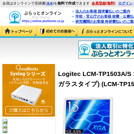
会員はオンラインで見積書(
)を
無料で作成
できます
会員登録(無料)
ログイン
見本
法人のお客様 請求書払いのご案内
学校・官公庁のお客様 校費・公費
研究機関のお客様 科研費払いのご案
Logitec LCM-TP150
ガラスタイプ) (LCM-TP150