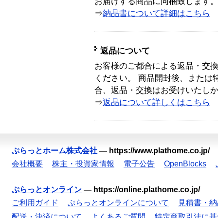
お届けする商品に同梱致します
⇒
納品書について詳細はこちら
返品について
お客様のご都合による返品・交
ください。 商品開封後、または
合、返品・交換はお受けいたし
⇒
返品について詳しくはこちら
ぷらっとホーム株式会社
—
https://www.plathome.co.jp/
会社概要
株主・投資家情報
電子公告
OpenBlocks
ぷらっとオンライン
—
https://online.plathome.co.jp/
ご利用ガイド
ぷらっとオンラインについて
見積書・納
配送・決済について
よくあるご質問
特定商取引法に基