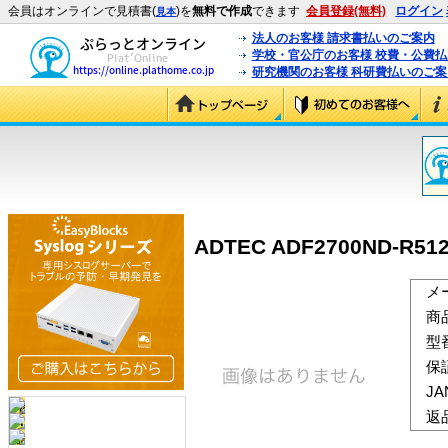
会員はオンラインで見積書(
)を
無料で作成
できます
会員登録(無料)
ログイン
見本
法人のお客様 請求書払いのご案内
学校・官公庁のお客様 校費・公費
研究機関のお客様 科研費払いのご案
ADTEC ADF2700ND-R5
メ
商
型
保
J
返