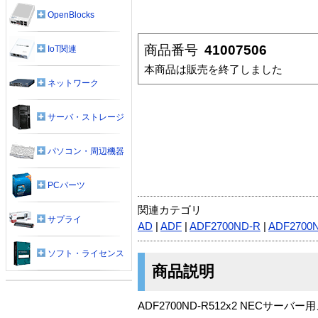
OpenBlocks
商品番号
41007506
IoT関連
本商品は販売を終了しました
ネットワーク
サーバ・ストレージ
パソコン・周辺機器
PCパーツ
関連カテゴリ
サプライ
AD
|
ADF
|
ADF2700ND-R
|
ADF2700
ソフト・ライセンス
商品説明
ADF2700ND-R512x2 NECサーバ