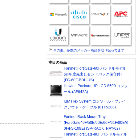
その他、多数のメーカー商品を取り扱ってます
注目の商品
Fortinet FortiGate-60Fバンドルモデル
(初年度先出しセンドバック保守付)
(FG-60F-BDL-US)
Hewlett-Packard HP LCD 8500 コンソ
ール (AF642A)
IBM Flex System コンソール・ブレイ
クアウト・ケーブル (81Y5286)
Fortinet Rack Mount Tray
(FortiGate40F/50E/60E/60F/61F/80E/8
0F/FS-108E) (SP-RACKTRAY-02)
Fortinet FortiGate-80F バンドルモデル