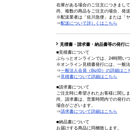
在庫がある場合のご注文につきまし
尚、複数の商品をご注文の場合、発
※配送業者は「佐川急便」または「
⇒
配送について詳しくはこちら
見積書・請求書・納品書等の発行に
■見積書について
ぷらっとオンラインでは、24時間い
※オンライン見積書発行には、一般法人
⇒
一般法人会員（BizID）の詳細はこ
⇒
見積書について詳細はこちら
■請求書について
ご注文時に希望されたお客様に関し
尚、請求書は、営業時間内での発行
場合がございます。
⇒
請求書について詳細はこちら
■納品書について
お届けする商品に同梱致します。