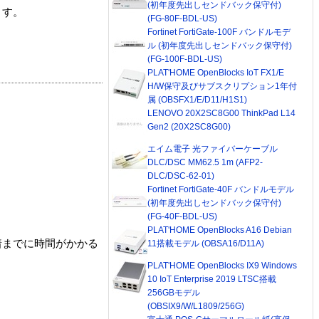
(初年度先出しセンドバック保守付)
ます。
(FG-80F-BDL-US)
Fortinet FortiGate-100F バンドルモデ
ル (初年度先出しセンドバック保守付)
(FG-100F-BDL-US)
PLAT'HOME OpenBlocks IoT FX1/E
H/W保守及びサブスクリプション1年付
属 (OBSFX1/E/D11/H1S1)
LENOVO 20X2SC8G00 ThinkPad L14
Gen2 (20X2SC8G00)
エイム電子 光ファイバーケーブル
DLC/DSC MM62.5 1m (AFP2-
DLC/DSC-62-01)
Fortinet FortiGate-40F バンドルモデル
(初年度先出しセンドバック保守付)
(FG-40F-BDL-US)
PLAT'HOME OpenBlocks A16 Debian
着までに時間がかかる
11搭載モデル (OBSA16/D11A)
PLAT'HOME OpenBlocks IX9 Windows
10 IoT Enterprise 2019 LTSC搭載
256GBモデル
(OBSIX9/W/L1809/256G)