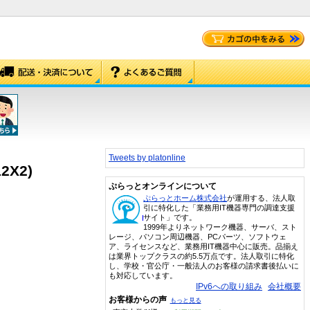
Tweets by platonline
2X2)
ぷらっとオンラインについて
ぷらっとホーム株式会社
が運用する、法人取
引に特化した「業務用IT機器専門の調達支援
サイト」です。
1999年よりネットワーク機器、サーバ、スト
レージ、パソコン周辺機器、PCパーツ、ソフトウェ
ア、ライセンスなど、業務用IT機器中心に販売。品揃え
は業界トップクラスの約5.5万点です。法人取引に特化
し、学校・官公庁・一般法人のお客様の請求書後払いに
も対応しています。
IPv6への取り組み
会社概要
お客様からの声
もっと見る