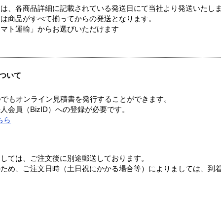
ては、各商品詳細に記載されている発送日にて当社より発送いたし
送は商品がすべて揃ってからの発送となります。
ヤマト運輸」からお選びいただけます
ついて
つでもオンライン見積書を発行することができます。
会員（BizID）への登録が必要です。
ちら
ましては、ご注文後に別途郵送しております。
のため、ご注文日時（土日祝にかかる場合等）によりましては、到