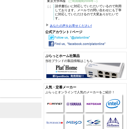
東京大学/K様
(ご利用期間2009年～)
“
請求書払いに対応していただいているので利用
しております。メールでの問い合わせにも丁寧
に対応していただけるので大変ありがたいで
す。
あなたの声をお寄せください!
公式アカウント / ページ
ぷらっとホーム社製品
当社ブランドの製品情報はこちら
人気・定番メーカー
ぷらっとオンラインで人気のメーカーをご紹介！