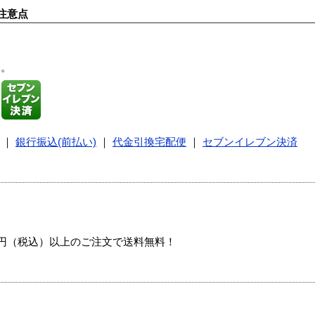
注意点
す。
｜
銀行振込(前払い)
｜
代金引換宅配便
｜
セブンイレブン決済
00円（税込）以上のご注文で送料無料！