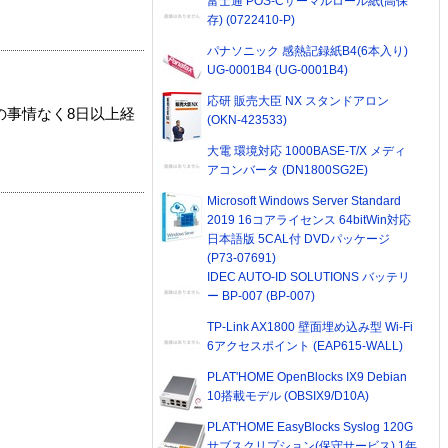
富士通 POS-Cサーマルロール紙(高保
存) (0722410-P)
パナソニック 感熱記録紙B4(6本入り)
UG-0001B4 (UG-0001B4)
応研 販売大臣 NX スタンドアロン
の事情なく8日以上経
(OKN-423533)
大電 環境対応 1000BASE-T/X メディ
アコンバータ (DN1800SG2E)
Microsoft Windows Server Standard
2019 16コアライセンス 64bitWin対応
日本語版 5CAL付 DVDパッケージ
(P73-07691)
IDEC AUTO-ID SOLUTIONS バッテリ
ー BP-007 (BP-007)
TP-Link AX1800 壁面埋め込み型 Wi-Fi
6アクセスポイント (EAP615-WALL)
PLAT'HOME OpenBlocks IX9 Debian
10搭載モデル (OBSIX9/D10A)
PLAT'HOME EasyBlocks Syslog 120G
サブスクリプション(保守サービス) 1年