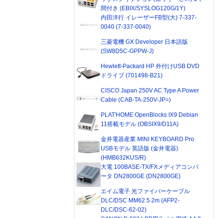
間付き (EBIX/SYSLOG120G/1Y)
内田洋行 イレーザーFB型(大) 7-337-
0040 (7-337-0040)
三菱電機 GX Developer 日本語版
(SW8D5C-GPPW-J)
Hewlett-Packard HP 外付けUSB DVD
ドライブ (701498-B21)
CISCO Japan 250V AC Type A Power
Cable (CAB-TA-250V-JP=)
PLAT'HOME OpenBlocks IX9 Debian
11搭載モデル (OBSIX9/D11A)
金井電器産業 MINI KEYBOARD Pro
USBモデル 英語版 (金井電器)
(HMB632KUS/R)
大電 100BASE-TX/FXメディアコンバ
ータ DN2800GE (DN2800GE)
エイム電子 光ファイバーケーブル
DLC/DSC MM62.5 2m (AFP2-
DLC/DSC-62-02)