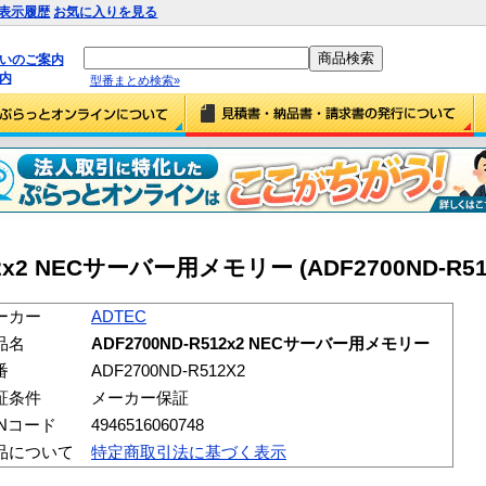
表示履歴
お気に入りを見る
払いのご案内
内
型番まとめ検索»
12x2 NECサーバー用メモリー (ADF2700ND-R51
ーカー
ADTEC
品名
ADF2700ND-R512x2 NECサーバー用メモリー
番
ADF2700ND-R512X2
証条件
メーカー保証
ANコード
4946516060748
品について
特定商取引法に基づく表示