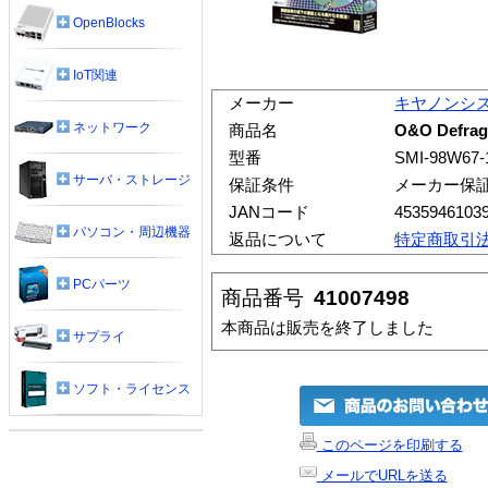
OpenBlocks
IoT関連
メーカー
キヤノンシ
ネットワーク
商品名
O&O Defr
型番
SMI-98W67-
サーバ・ストレージ
保証条件
メーカー保
JANコード
4535946103
パソコン・周辺機器
返品について
特定商取引
PCパーツ
商品番号
41007498
本商品は販売を終了しました
サプライ
ソフト・ライセンス
このページを印刷する
メールでURLを送る