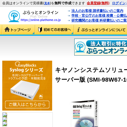
会員はオンラインで見積書(
)を
無料で作成
できます
会員登録(無料)
ログイン
見本
法人のお客様 請求書払いのご案内
学校・官公庁のお客様 校費・公費
研究機関のお客様 科研費払いのご案
キヤノンシステムソリューショ
サーバー版 (SMI-98W67-1