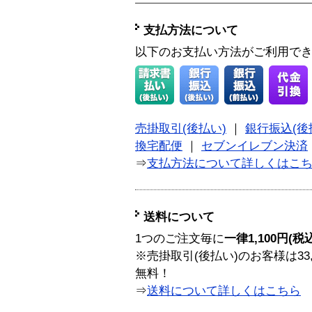
支払方法について
以下のお支払い方法がご利用で
売掛取引(後払い)
｜
銀行振込(後
換宅配便
｜
セブンイレブン決済
⇒
支払方法について詳しくはこ
送料について
1つのご注文毎に
一律1,100円(税
※売掛取引(後払い)のお客様は33
無料！
⇒
送料について詳しくはこちら