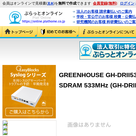
会員はオンラインで見積書(
)を
無料で作成
できます
会員登録(無料)
ログイン
見本
法人のお客様 請求書払いのご案内
学校・官公庁のお客様 校費・公費
研究機関のお客様 科研費払いのご案
GREENHOUSE GH-DRII53
SDRAM 533MHz (GH-DRII