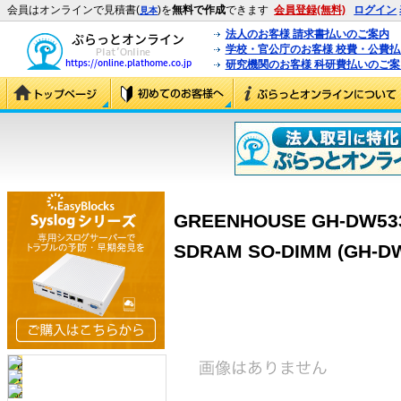
会員はオンラインで見積書(
)を
無料で作成
できます
会員登録(無料)
ログイン
見本
法人のお客様 請求書払いのご案内
学校・官公庁のお客様 校費・公費
研究機関のお客様 科研費払いのご案
GREENHOUSE GH-DW533
SDRAM SO-DIMM (GH-D