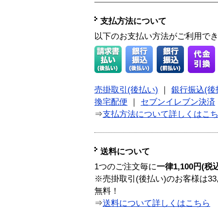
支払方法について
以下のお支払い方法がご利用で
売掛取引(後払い)
｜
銀行振込(後
換宅配便
｜
セブンイレブン決済
⇒
支払方法について詳しくはこ
送料について
1つのご注文毎に
一律1,100円(税
※売掛取引(後払い)のお客様は33
無料！
⇒
送料について詳しくはこちら