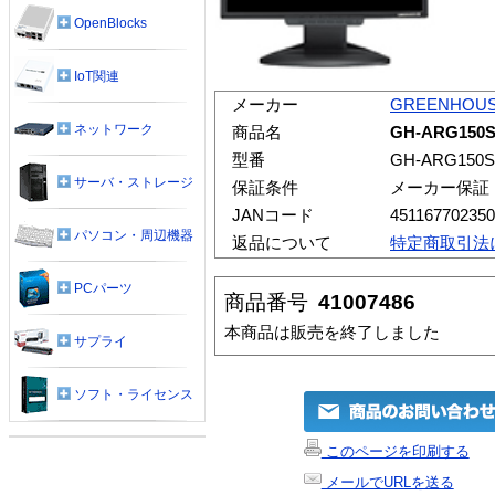
OpenBlocks
IoT関連
メーカー
GREENHOU
ネットワーク
商品名
GH-ARG150
型番
GH-ARG150
サーバ・ストレージ
保証条件
メーカー保証
JANコード
45116770235
パソコン・周辺機器
返品について
特定商取引法
PCパーツ
商品番号
41007486
本商品は販売を終了しました
サプライ
ソフト・ライセンス
このページを印刷する
メールでURLを送る