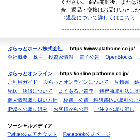
ください。 商品開封後、または
合、返品・交換はお受けいたし
⇒
返品について詳しくはこちら
ぷらっとホーム株式会社
—
https://www.plathome.co.jp/
会社概要
株主・投資家情報
電子公告
OpenBlocks
ぷらっとオンライン
—
https://online.plathome.co.jp/
ご利用ガイド
ぷらっとオンラインについて
見積書・納
配送・決済について
よくあるご質問
特定商取引法に基
個人情報取り扱い方針
校費・公費・科研費払い取引のご
IPv6への取り組み
お客様からの声
ご注文の取り消し
ソーシャルメディア
Twitter公式アカウント
Facebook公式ページ