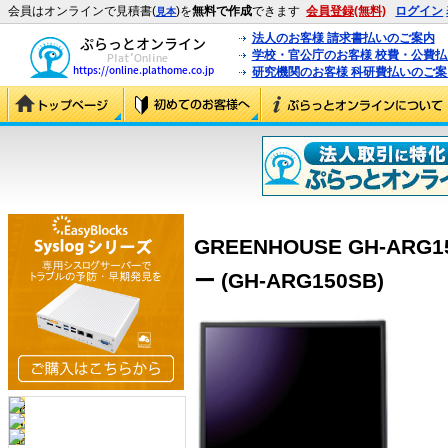
会員はオンラインで見積書(
)を
無料で作成
できます
会員登録(無料)
ログイン
見本
法人のお客様 請求書払いのご案内
学校・官公庁のお客様 校費・公費
研究機関のお客様 科研費払いのご案
GREENHOUSE GH-ARG
ー (GH-ARG150SB)