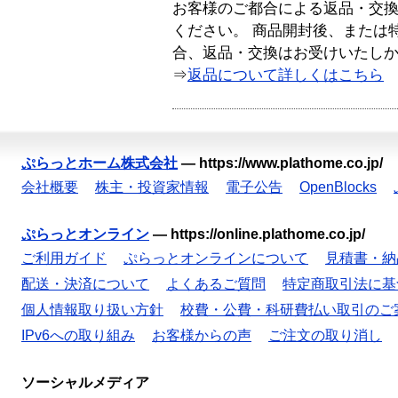
お客様のご都合による返品・交
ください。 商品開封後、または
合、返品・交換はお受けいたし
⇒
返品について詳しくはこちら
ぷらっとホーム株式会社
—
https://www.plathome.co.jp/
会社概要
株主・投資家情報
電子公告
OpenBlocks
ぷらっとオンライン
—
https://online.plathome.co.jp/
ご利用ガイド
ぷらっとオンラインについて
見積書・納
配送・決済について
よくあるご質問
特定商取引法に基
個人情報取り扱い方針
校費・公費・科研費払い取引のご
IPv6への取り組み
お客様からの声
ご注文の取り消し
ソーシャルメディア