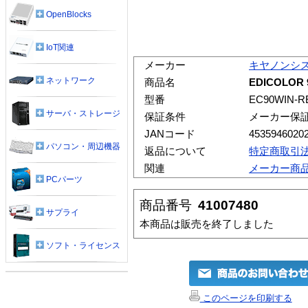
OpenBlocks
IoT関連
メーカー
キヤノンシ
ネットワーク
商品名
EDICOLOR 
型番
EC90WIN-R
サーバ・ストレージ
保証条件
メーカー保
JANコード
4535946020
パソコン・周辺機器
返品について
特定商取引
関連
メーカー商
PCパーツ
商品番号
41007480
サプライ
本商品は販売を終了しました
ソフト・ライセンス
このページを印刷する