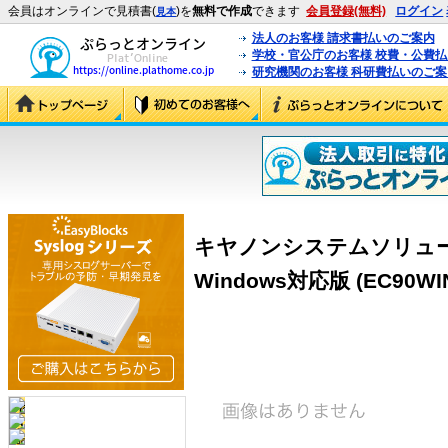
会員はオンラインで見積書(
)を
無料で作成
できます
会員登録(無料)
ログイン
見本
法人のお客様 請求書払いのご案内
学校・官公庁のお客様 校費・公費
研究機関のお客様 科研費払いのご案
キヤノンシステムソリューショ
Windows対応版 (EC90WIN