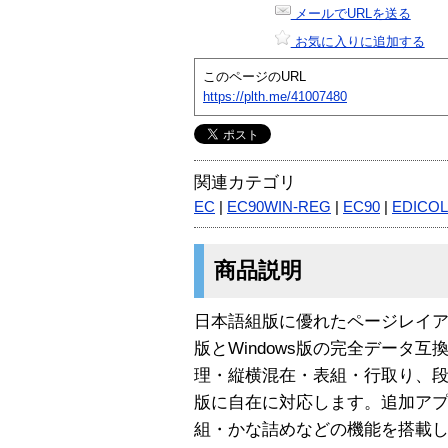
メールでURLを送る
お気に入りに追加する
このページのURL
https://plth.me/41007480
関連カテゴリ
EC
|
EC90WIN-REG
|
EC90
|
EDICO
商品説明
日本語組版に優れたページレイアウト
版とWindows版の完全データ
理・縦横混在・表組・行取り、
版に自在に対応します。追加ア
組・かな詰めなどの機能を搭載