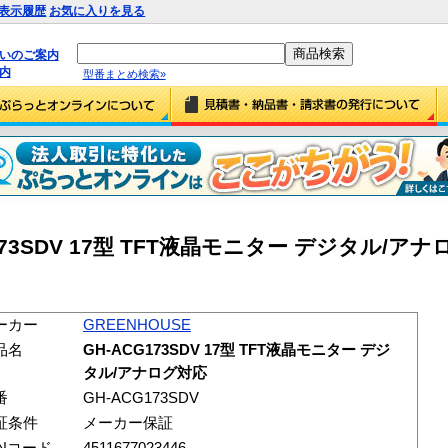
表示履歴
お気に入りを見る
払いのご案内
内
型番まとめ検索»
G173SDV 17型 TFT液晶モニター デジタル/アナロ
ーカー
GREENHOUSE
品名
GH-ACG173SDV 17型 TFT液晶モニター デジ
タル/アナログ対応
番
GH-ACG173SDV
証条件
メーカー保証
ANコード
4511677023446