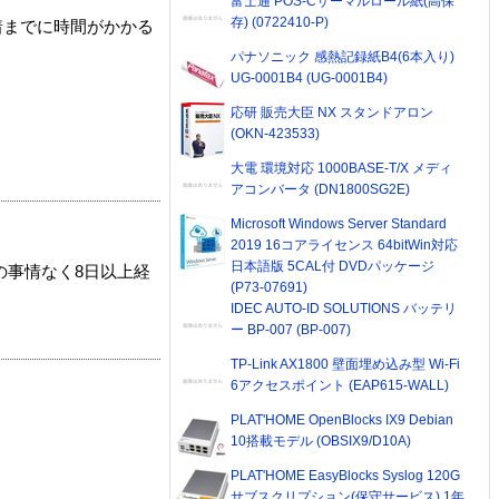
富士通 POS-Cサーマルロール紙(高保
存) (0722410-P)
着までに時間がかかる
パナソニック 感熱記録紙B4(6本入り)
UG-0001B4 (UG-0001B4)
応研 販売大臣 NX スタンドアロン
(OKN-423533)
大電 環境対応 1000BASE-T/X メディ
アコンバータ (DN1800SG2E)
Microsoft Windows Server Standard
2019 16コアライセンス 64bitWin対応
日本語版 5CAL付 DVDパッケージ
の事情なく8日以上経
(P73-07691)
IDEC AUTO-ID SOLUTIONS バッテリ
ー BP-007 (BP-007)
TP-Link AX1800 壁面埋め込み型 Wi-Fi
6アクセスポイント (EAP615-WALL)
PLAT'HOME OpenBlocks IX9 Debian
10搭載モデル (OBSIX9/D10A)
PLAT'HOME EasyBlocks Syslog 120G
サブスクリプション(保守サービス) 1年