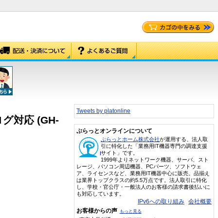
Tweets by platonline
グ対応 (GH-
ぷらっとオンラインについて
ぷらっとホーム株式会社
が運用する、法人取
引に特化した「業務用IT機器専門の調達支援
サイト」です。
1999年よりネットワーク機器、サーバ、スト
レージ、パソコン周辺機器、PCパーツ、ソフトウェ
ア、ライセンスなど、業務用IT機器中心に販売。品揃え
は業界トップクラスの約5.5万点です。法人取引に特化
し、学校・官公庁・一般法人のお客様の請求書後払いに
も対応しています。
IPv6への取り組み
会社概要
お客様からの声
もっと見る