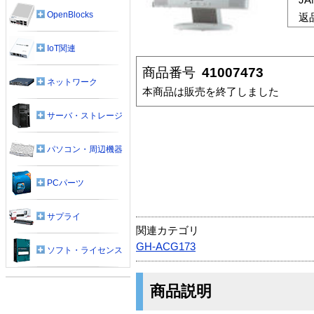
OpenBlocks
返
IoT関連
商品番号
41007473
ネットワーク
本商品は販売を終了しました
サーバ・ストレージ
パソコン・周辺機器
PCパーツ
サプライ
関連カテゴリ
GH-ACG173
ソフト・ライセンス
商品説明