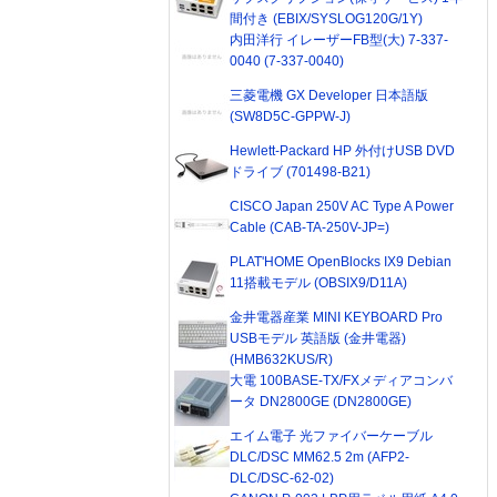
間付き (EBIX/SYSLOG120G/1Y)
内田洋行 イレーザーFB型(大) 7-337-
0040 (7-337-0040)
三菱電機 GX Developer 日本語版
(SW8D5C-GPPW-J)
Hewlett-Packard HP 外付けUSB DVD
ドライブ (701498-B21)
CISCO Japan 250V AC Type A Power
Cable (CAB-TA-250V-JP=)
PLAT'HOME OpenBlocks IX9 Debian
11搭載モデル (OBSIX9/D11A)
金井電器産業 MINI KEYBOARD Pro
USBモデル 英語版 (金井電器)
(HMB632KUS/R)
大電 100BASE-TX/FXメディアコンバ
ータ DN2800GE (DN2800GE)
エイム電子 光ファイバーケーブル
DLC/DSC MM62.5 2m (AFP2-
DLC/DSC-62-02)