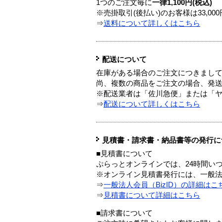
1つのご注文毎に
一律1,100円(税込)
※売掛取引(後払い)のお客様は33,0
⇒
送料について詳しくはこちら
配送について
在庫がある場合のご注文につきまし
尚、複数の商品をご注文の場合、発
※配送業者は「佐川急便」または「
⇒
配送について詳しくはこちら
見積書・請求書・納品書等の発行に
■見積書について
ぷらっとオンラインでは、24時間い
※オンライン見積書発行には、一般法人
⇒
一般法人会員（BizID）の詳細はこ
⇒
見積書について詳細はこちら
■請求書について