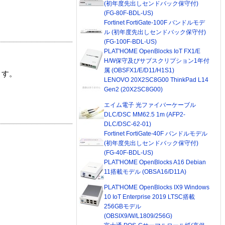
(初年度先出しセンドバック保守付)
(FG-80F-BDL-US)
Fortinet FortiGate-100F バンドルモデ
ル (初年度先出しセンドバック保守付)
(FG-100F-BDL-US)
PLAT'HOME OpenBlocks IoT FX1/E
H/W保守及びサブスクリプション1年付
属 (OBSFX1/E/D11/H1S1)
ます。
LENOVO 20X2SC8G00 ThinkPad L14
Gen2 (20X2SC8G00)
エイム電子 光ファイバーケーブル
DLC/DSC MM62.5 1m (AFP2-
DLC/DSC-62-01)
Fortinet FortiGate-40F バンドルモデル
(初年度先出しセンドバック保守付)
(FG-40F-BDL-US)
PLAT'HOME OpenBlocks A16 Debian
11搭載モデル (OBSA16/D11A)
PLAT'HOME OpenBlocks IX9 Windows
10 IoT Enterprise 2019 LTSC搭載
256GBモデル
(OBSIX9/W/L1809/256G)