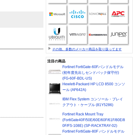
その他、多数のメーカー商品を取り扱ってます
注目の商品
Fortinet FortiGate-60Fバンドルモデル
(初年度先出しセンドバック保守付)
(FG-60F-BDL-US)
Hewlett-Packard HP LCD 8500 コンソ
ール (AF642A)
IBM Flex System コンソール・ブレイ
クアウト・ケーブル (81Y5286)
Fortinet Rack Mount Tray
(FortiGate40F/50E/60E/60F/61F/80E/8
0F/FS-108E) (SP-RACKTRAY-02)
Fortinet FortiGate-80F バンドルモデル