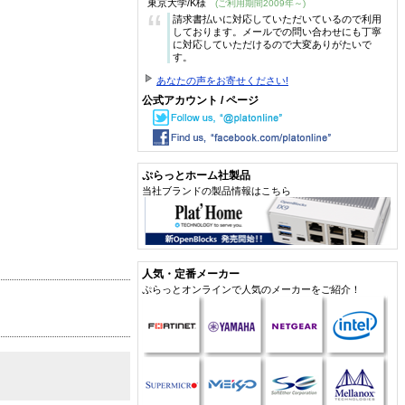
東京大学/K様
(ご利用期間2009年～)
“
請求書払いに対応していただいているので利用
しております。メールでの問い合わせにも丁寧
に対応していただけるので大変ありがたいで
す。
あなたの声をお寄せください!
公式アカウント / ページ
ぷらっとホーム社製品
当社ブランドの製品情報はこちら
人気・定番メーカー
ぷらっとオンラインで人気のメーカーをご紹介！