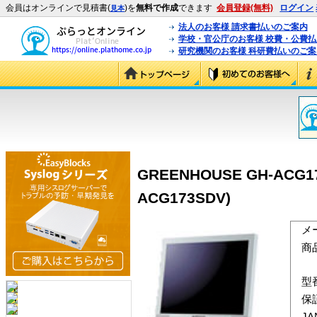
会員はオンラインで見積書(
)を
無料で作成
できます
会員登録(無料)
ログイン
見本
法人のお客様 請求書払いのご案内
学校・官公庁のお客様 校費・公費
研究機関のお客様 科研費払いのご案
GREENHOUSE GH-AC
ACG173SDV)
メ
商
型
保
J