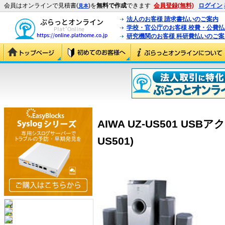
会員はオンラインで見積書(
)を
無料で作成
できます
会員登録(無料)
ログイン
見本
法人のお客様 請求書払いのご案内
学校・官公庁のお客様 校費・公費
研究機関のお客様 科研費払いのご案
AIWA UZ-US501 USB
US501)