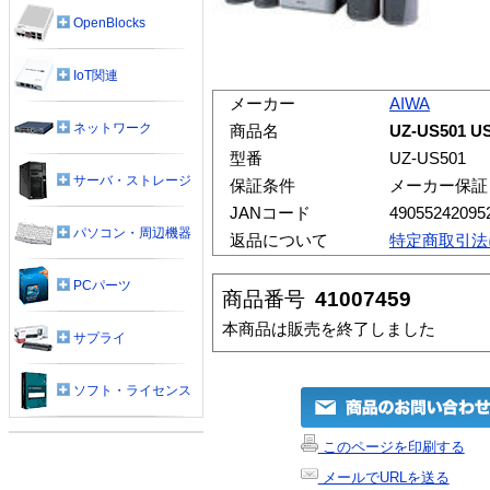
OpenBlocks
IoT関連
メーカー
AIWA
ネットワーク
商品名
UZ-US50
型番
UZ-US501
サーバ・ストレージ
保証条件
メーカー保証
JANコード
49055242095
パソコン・周辺機器
返品について
特定商取引法
PCパーツ
商品番号
41007459
本商品は販売を終了しました
サプライ
ソフト・ライセンス
このページを印刷する
メールでURLを送る