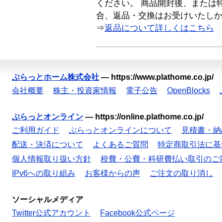
ください。 商品開封後、または
合、返品・交換はお受けいたし
⇒
返品について詳しくはこちら
ぷらっとホーム株式会社
—
https://www.plathome.co.jp/
会社概要
株主・投資家情報
電子公告
OpenBlocks
ぷらっとオンライン
—
https://online.plathome.co.jp/
ご利用ガイド
ぷらっとオンラインについて
見積書・納
配送・決済について
よくあるご質問
特定商取引法に基
個人情報取り扱い方針
校費・公費・科研費払い取引のご
IPv6への取り組み
お客様からの声
ご注文の取り消し
ソーシャルメディア
Twitter公式アカウント
Facebook公式ページ