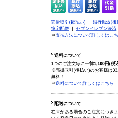
売掛取引(後払い)
｜
銀行振込(後
換宅配便
｜
セブンイレブン決済
⇒
支払方法について詳しくはこ
送料について
1つのご注文毎に
一律1,100円(税
※売掛取引(後払い)のお客様は33
無料！
⇒
送料について詳しくはこちら
配送について
在庫がある場合のご注文につき