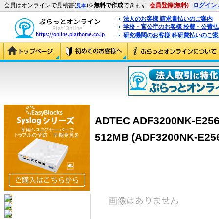
会員はオンラインで見積書(
)を
無料で作成
できます
会員登録(無料)
ログイン
見本
法人のお客様 請求書払いのご案内
学校・官公庁のお客様 校費・公費
研究機関のお客様 科研費払いのご案
ADTEC ADF3200NK-E2
512MB (ADF3200NK-E25