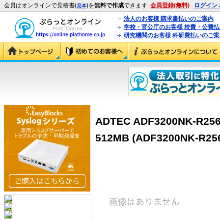
会員はオンラインで見積書(
)を
無料で作成
できます
会員登録(無料)
ログイン
見本
法人のお客様 請求書払いのご案内
学校・官公庁のお客様 校費・公費
研究機関のお客様 科研費払いのご案
ADTEC ADF3200NK-R2
512MB (ADF3200NK-R25