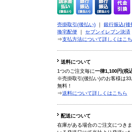
売掛取引(後払い)
｜
銀行振込(後
換宅配便
｜
セブンイレブン決済
⇒
支払方法について詳しくはこ
送料について
1つのご注文毎に
一律1,100円(税
※売掛取引(後払い)のお客様は33
無料！
⇒
送料について詳しくはこちら
配送について
在庫がある場合のご注文につき