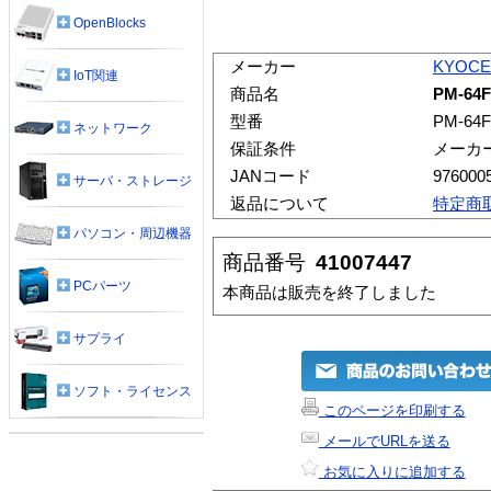
OpenBlocks
メーカー
KYOCE
IoT関連
商品名
PM-64
型番
PM-64F
ネットワーク
保証条件
メーカ
JANコード
976000
サーバ・ストレージ
返品について
特定商
パソコン・周辺機器
商品番号
41007447
PCパーツ
本商品は販売を終了しました
サプライ
ソフト・ライセンス
このページを印刷する
メールでURLを送る
お気に入りに追加する