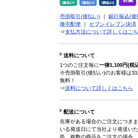
売掛取引(後払い)
｜
銀行振込(後
換宅配便
｜
セブンイレブン決済
⇒
支払方法について詳しくはこ
送料について
1つのご注文毎に
一律1,100円(税
※売掛取引(後払い)のお客様は33
無料！
⇒
送料について詳しくはこちら
配送について
在庫がある場合のご注文につき
いる発送日にて当社より発送い
尚、複数の商品をご注文の場合