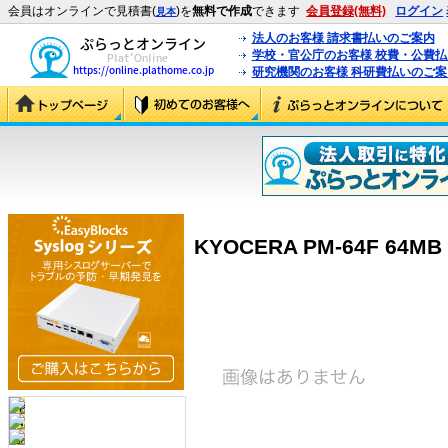
会員はオンラインで見積書(
)を
無料で作成
できます
会員登録(無料)
ログイン
見本
法人のお客様 請求書払いのご案内
学校・官公庁のお客様 校費・公費
研究機関のお客様 科研費払いのご案
KYOCERA PM-64F 64MB 