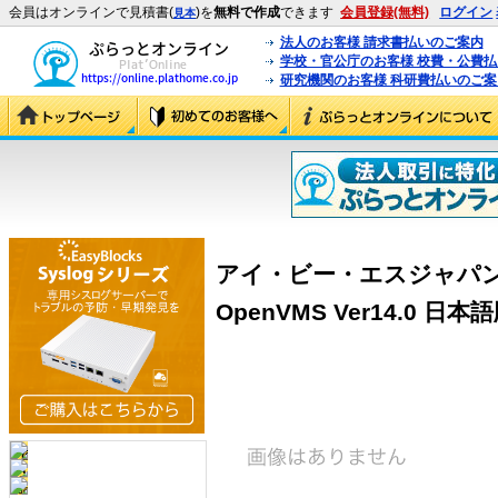
会員はオンラインで見積書(
)を
無料で作成
できます
会員登録(無料)
ログイン
見本
法人のお客様 請求書払いのご案内
学校・官公庁のお客様 校費・公費
研究機関のお客様 科研費払いのご案
アイ・ビー・エスジャパン Refl
OpenVMS Ver14.0 日本語