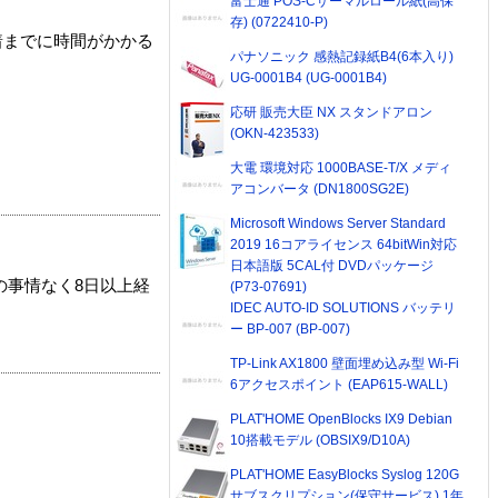
富士通 POS-Cサーマルロール紙(高保
存) (0722410-P)
着までに時間がかかる
パナソニック 感熱記録紙B4(6本入り)
UG-0001B4 (UG-0001B4)
応研 販売大臣 NX スタンドアロン
(OKN-423533)
大電 環境対応 1000BASE-T/X メディ
アコンバータ (DN1800SG2E)
Microsoft Windows Server Standard
2019 16コアライセンス 64bitWin対応
日本語版 5CAL付 DVDパッケージ
の事情なく8日以上経
(P73-07691)
IDEC AUTO-ID SOLUTIONS バッテリ
ー BP-007 (BP-007)
TP-Link AX1800 壁面埋め込み型 Wi-Fi
6アクセスポイント (EAP615-WALL)
PLAT'HOME OpenBlocks IX9 Debian
10搭載モデル (OBSIX9/D10A)
PLAT'HOME EasyBlocks Syslog 120G
サブスクリプション(保守サービス) 1年