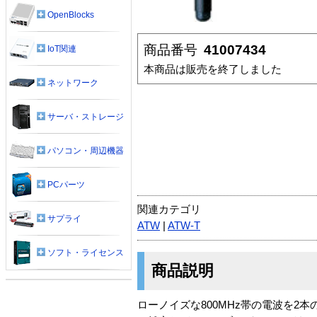
OpenBlocks
商品番号
41007434
IoT関連
本商品は販売を終了しました
ネットワーク
サーバ・ストレージ
パソコン・周辺機器
PCパーツ
関連カテゴリ
サプライ
ATW
|
ATW-T
ソフト・ライセンス
商品説明
ローノイズな800MHz帯の電波を