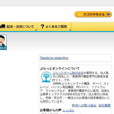
Tweets by platonline
ぷらっとオンラインについて
ぷらっとホーム株式会社
が運用する、法人取
引に特化した「業務用IT機器専門の調達支援
サイト」です。
1999年よりネットワーク機器、サーバ、スト
レージ、パソコン周辺機器、PCパーツ、ソフトウェ
ア、ライセンスなど、業務用IT機器中心に販売。品揃え
は業界トップクラスの約5.5万点です。法人取引に特化
し、学校・官公庁・一般法人のお客様の請求書後払いに
も対応しています。
IPv6への取り組み
会社概要
お客様からの声
もっと見る