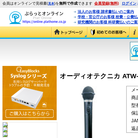
会員はオンラインで見積書(
)を
無料で作成
できます
会員登録(無料)
ログイン
見本
法人のお客様 請求書払いのご案内
学校・官公庁のお客様 校費・公費
研究機関のお客様 科研費払いのご案
オーディオテクニカ ATW-T
メ
商
型
保
J
返