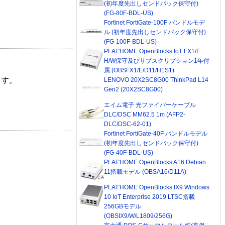
(初年度先出しセンドバック保守付)
(FG-80F-BDL-US)
Fortinet FortiGate-100F バンドルモデ
ル (初年度先出しセンドバック保守付)
(FG-100F-BDL-US)
PLAT'HOME OpenBlocks IoT FX1/E
H/W保守及びサブスクリプション1年付
属 (OBSFX1/E/D11/H1S1)
LENOVO 20X2SC8G00 ThinkPad L14
ます。
Gen2 (20X2SC8G00)
エイム電子 光ファイバーケーブル
DLC/DSC MM62.5 1m (AFP2-
DLC/DSC-62-01)
Fortinet FortiGate-40F バンドルモデル
(初年度先出しセンドバック保守付)
(FG-40F-BDL-US)
PLAT'HOME OpenBlocks A16 Debian
11搭載モデル (OBSA16/D11A)
PLAT'HOME OpenBlocks IX9 Windows
10 IoT Enterprise 2019 LTSC搭載
256GBモデル
(OBSIX9/W/L1809/256G)