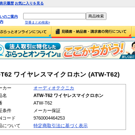
表示履歴
お気に入りを見る
払いのご案内
内
型番まとめ検索»
62 ワイヤレスマイクロホン (ATW-T62)
ーカー
オーディオテクニカ
品名
ATW-T62 ワイヤレスマイクロホン
番
ATW-T62
証条件
メーカー保証
ANコード
9760004464253
品について
特定商取引法に基づく表示