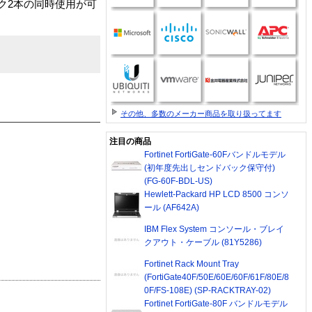
ク2本の同時使用が可
その他、多数のメーカー商品を取り扱ってます
注目の商品
Fortinet FortiGate-60Fバンドルモデル
(初年度先出しセンドバック保守付)
(FG-60F-BDL-US)
Hewlett-Packard HP LCD 8500 コンソ
ール (AF642A)
IBM Flex System コンソール・ブレイ
クアウト・ケーブル (81Y5286)
Fortinet Rack Mount Tray
(FortiGate40F/50E/60E/60F/61F/80E/8
0F/FS-108E) (SP-RACKTRAY-02)
Fortinet FortiGate-80F バンドルモデル