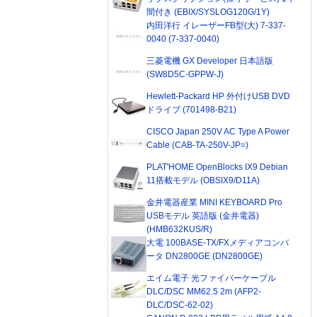
間付き (EBIX/SYSLOG120G/1Y)
内田洋行 イレーザーFB型(大) 7-337-
0040 (7-337-0040)
三菱電機 GX Developer 日本語版
(SW8D5C-GPPW-J)
Hewlett-Packard HP 外付けUSB DVD
ドライブ (701498-B21)
CISCO Japan 250V AC Type A Power
Cable (CAB-TA-250V-JP=)
PLAT'HOME OpenBlocks IX9 Debian
11搭載モデル (OBSIX9/D11A)
金井電器産業 MINI KEYBOARD Pro
USBモデル 英語版 (金井電器)
(HMB632KUS/R)
大電 100BASE-TX/FXメディアコンバ
ータ DN2800GE (DN2800GE)
エイム電子 光ファイバーケーブル
DLC/DSC MM62.5 2m (AFP2-
DLC/DSC-62-02)