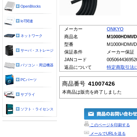
OpenBlocks
IoT関連
メーカー
ONKYO
ネットワーク
商品名
M1000HDMI/
型番
M1000HDMI/D
サーバ・ストレージ
保証条件
メーカー保証
JANコード
005064436952
パソコン・周辺機器
返品について
特定商取引法
PCパーツ
商品番号
41007426
本商品は販売を終了しました
サプライ
ソフト・ライセンス
このページを印刷する
メールでURLを送る