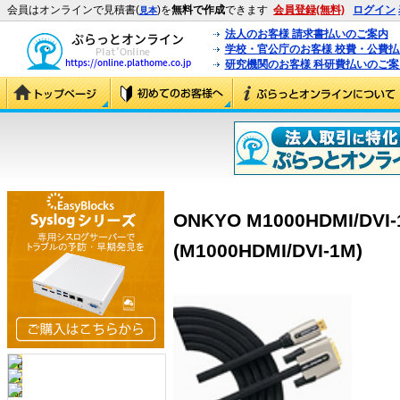
会員はオンラインで見積書(
)を
無料で作成
できます
会員登録(無料)
ログイン
見本
法人のお客様 請求書払いのご案内
学校・官公庁のお客様 校費・公費
研究機関のお客様 科研費払いのご案
ONKYO M1000HDMI/DV
(M1000HDMI/DVI-1M)