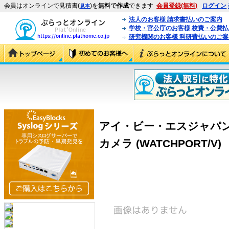
会員はオンラインで見積書(
)を
無料で作成
できます
会員登録(無料)
ログイン
見本
法人のお客様 請求書払いのご案内
学校・官公庁のお客様 校費・公費
研究機関のお客様 科研費払いのご案
アイ・ビー・エスジャパン W
カメラ (WATCHPORT/V)