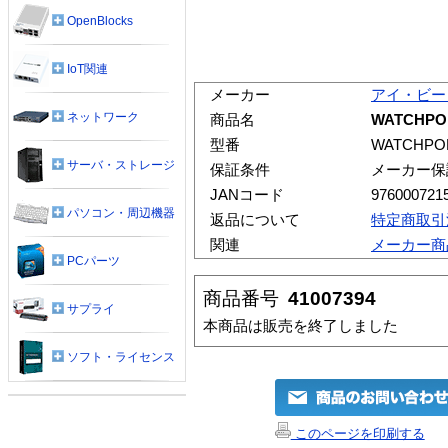
OpenBlocks
IoT関連
メーカー
アイ・ビー
ネットワーク
商品名
WATCHP
型番
WATCHPO
サーバ・ストレージ
保証条件
メーカー保
JANコード
976000721
パソコン・周辺機器
返品について
特定商取引
関連
メーカー商
PCパーツ
商品番号
41007394
サプライ
本商品は販売を終了しました
ソフト・ライセンス
このページを印刷する