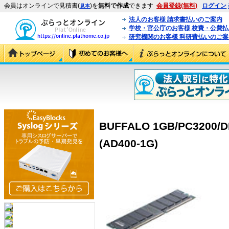
会員はオンラインで見積書(
)を
無料で作成
できます
会員登録(無料)
ログイン
見本
法人のお客様 請求書払いのご案内
学校・官公庁のお客様 校費・公費
研究機関のお客様 科研費払いのご案
BUFFALO 1GB/PC3200/D
(AD400-1G)