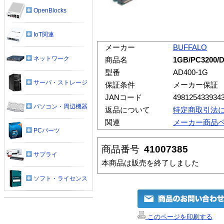
OpenBlocks
IoT関連
メーカー
BUFFALO
ネットワーク
商品名
1GB/PC3200/
型番
AD400-1G
サーバ・ストレージ
保証条件
メーカー保証
JANコード
498125433934
パソコン・周辺機器
返品について
特定商取引法
関連
メーカー商品
PCパーツ
商品番号
41007385
サプライ
本商品は販売を終了しました
ソフト・ライセンス
このページを印刷する