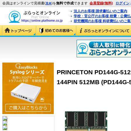
会員はオンラインで見積書(
)を
無料で作成
できます
会員登録(無料)
ログイン
見本
法人のお客様 請求書払いのご案内
学校・官公庁のお客様 校費・公費
研究機関のお客様 科研費払いのご案
PRINCETON PD144G-512
144PIN 512MB (PD144G-