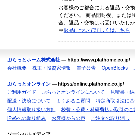
お客様のご都合による返品・交
ください。 商品開封後、または
合、返品・交換はお受けいたし
⇒
返品について詳しくはこちら
ぷらっとホーム株式会社
—
https://www.plathome.co.jp/
会社概要
株主・投資家情報
電子公告
OpenBlocks
ぷらっとオンライン
—
https://online.plathome.co.jp/
ご利用ガイド
ぷらっとオンラインについて
見積書・納
配送・決済について
よくあるご質問
特定商取引法に基
個人情報取り扱い方針
校費・公費・科研費払い取引のご
IPv6への取り組み
お客様からの声
ご注文の取り消し
ソーシャルメディア