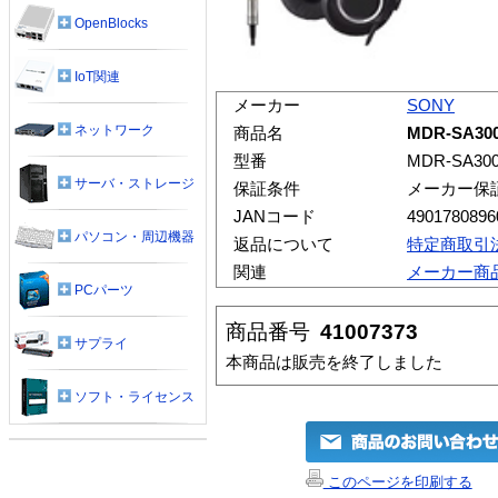
OpenBlocks
IoT関連
メーカー
SONY
ネットワーク
商品名
MDR-SA3
型番
MDR-SA30
サーバ・ストレージ
保証条件
メーカー保
JANコード
4901780896
パソコン・周辺機器
返品について
特定商取引
関連
メーカー商
PCパーツ
商品番号
41007373
サプライ
本商品は販売を終了しました
ソフト・ライセンス
このページを印刷する