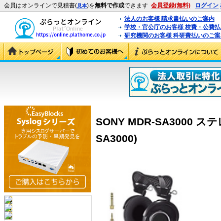
会員はオンラインで見積書(
)を
無料で作成
できます
会員登録(無料)
ログイン
見本
法人のお客様 請求書払いのご案内
学校・官公庁のお客様 校費・公費
研究機関のお客様 科研費払いのご案
SONY MDR-SA3000 
SA3000)