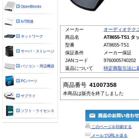
OpenBlocks
IoT関連
メーカー
オーディオテク
ネットワーク
商品名
AT8655-TS
型番
AT8655-TS1
サーバ・ストレージ
保証条件
メーカー保証
JANコード
9760005740202
パソコン・周辺機器
返品について
特定商取引法に
PCパーツ
商品番号
41007358
本商品は販売を終了しました
サプライ
ソフト・ライセンス
このページを印刷する
メールでURLを送る