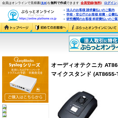
会員はオンラインで見積書(
)を
無料で作成
できます
会員登録(無料)
ログイン
見本
法人のお客様 請求書払いのご案内
学校・官公庁のお客様 校費・公費
研究機関のお客様 科研費払いのご案
オーディオテクニカ AT86
マイクスタンド (AT8655-T