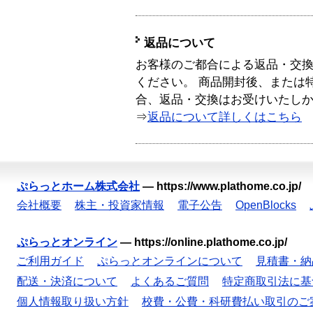
返品について
お客様のご都合による返品・交
ください。 商品開封後、または
合、返品・交換はお受けいたし
⇒
返品について詳しくはこちら
ぷらっとホーム株式会社
—
https://www.plathome.co.jp/
会社概要
株主・投資家情報
電子公告
OpenBlocks
ぷらっとオンライン
—
https://online.plathome.co.jp/
ご利用ガイド
ぷらっとオンラインについて
見積書・納
配送・決済について
よくあるご質問
特定商取引法に基
個人情報取り扱い方針
校費・公費・科研費払い取引のご