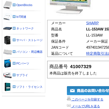
OpenBlocks
IoT関連
メーカー
SHARP
ネットワーク
商品名
LL-153AW
型番
LL-153AW
サーバ・ストレージ
保証条件
メーカー保証
JANコード
49740194725
パソコン・周辺機器
返品について
特定商取引法
PCパーツ
商品番号
41007329
本商品は販売を終了しました
サプライ
ソフト・ライセンス
このページを印刷する
メールでURLを送る