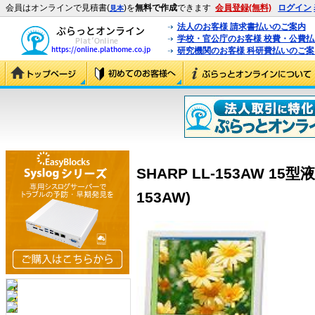
会員はオンラインで見積書(
)を
無料で作成
できます
会員登録(無料)
ログイン
見本
法人のお客様 請求書払いのご案内
学校・官公庁のお客様 校費・公費
研究機関のお客様 科研費払いのご案
SHARP LL-153AW 15
153AW)