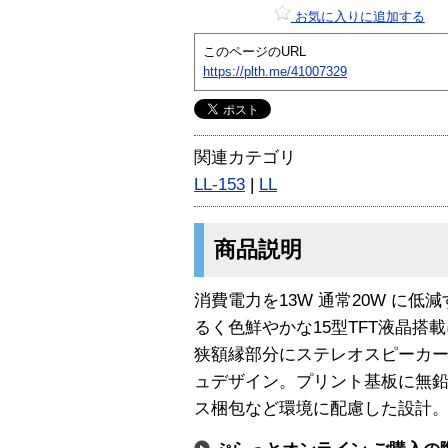
お気に入りに追加する
このページのURL
https://plth.me/41007329
関連カテゴリ
LL-153
|
LL
商品説明
消費電力を13W 通常20W に
るく色鮮やかな15型TFT液晶搭載に
狭額縁部分にステレオスピーカー 
ュデザイン。プリント基板に無
ス梱包など環境に配慮した設計