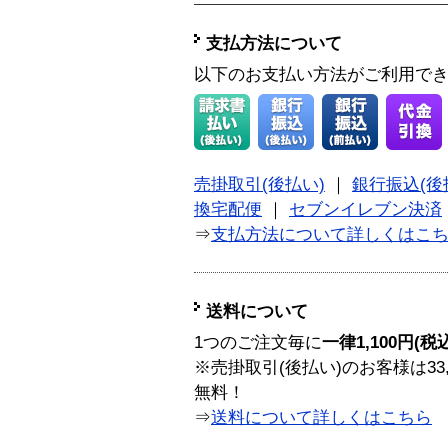
支払方法について
以下のお支払い方法がご利用で
売掛取引(後払い)
｜
銀行振込(後
換宅配便
｜
セブンイレブン決済
⇒
支払方法について詳しくはこ
送料について
1つのご注文毎に
一律1,100円(税
※売掛取引(後払い)のお客様は33
無料！
⇒
送料について詳しくはこちら