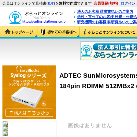
会員はオンラインで見積書(
)を
無料で作成
できます
会員登録(無料)
ログイン
見本
法人のお客様 請求書払いのご案内
学校・官公庁のお客様 校費・公費
研究機関のお客様 科研費払いのご案
ADTEC SunMicrosyste
184pin RDIMM 512MBx2 