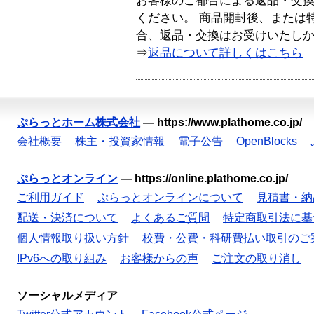
お客様のご都合による返品・交
ください。 商品開封後、または
合、返品・交換はお受けいたし
⇒
返品について詳しくはこちら
ぷらっとホーム株式会社
—
https://www.plathome.co.jp/
会社概要
株主・投資家情報
電子公告
OpenBlocks
ぷらっとオンライン
—
https://online.plathome.co.jp/
ご利用ガイド
ぷらっとオンラインについて
見積書・納
配送・決済について
よくあるご質問
特定商取引法に基
個人情報取り扱い方針
校費・公費・科研費払い取引のご
IPv6への取り組み
お客様からの声
ご注文の取り消し
ソーシャルメディア