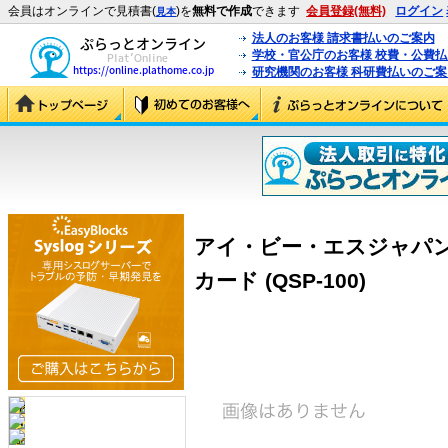
会員はオンラインで見積書(
)を
無料で作成
できます
会員登録(無料)
ログイン
見本
法人のお客様 請求書払いのご案内
学校・官公庁のお客様 校費・公費
研究機関のお客様 科研費払いのご案
アイ・ビー・エスジャパン QS
カード (QSP-100)