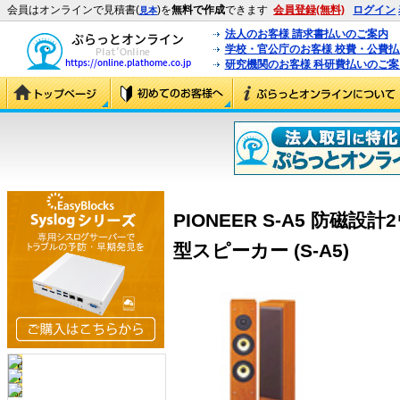
会員はオンラインで見積書(
)を
無料で作成
できます
会員登録(無料)
ログイン
見本
法人のお客様 請求書払いのご案内
学校・官公庁のお客様 校費・公費
研究機関のお客様 科研費払いのご案
PIONEER S-A5 防
型スピーカー (S-A5)