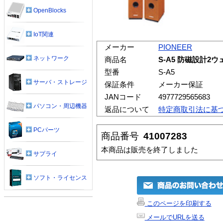
OpenBlocks
IoT関連
メーカー
PIONEER
ネットワーク
商品名
S-A5 防磁設計
型番
S-A5
サーバ・ストレージ
保証条件
メーカー保証
JANコード
4977729565683
パソコン・周辺機器
返品について
特定商取引法に基
PCパーツ
商品番号
41007283
本商品は販売を終了しました
サプライ
ソフト・ライセンス
このページを印刷する
メールでURLを送る