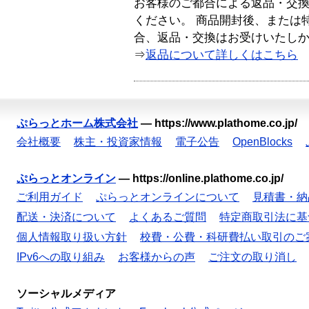
お客様のご都合による返品・交
ください。 商品開封後、または
合、返品・交換はお受けいたし
⇒
返品について詳しくはこちら
ぷらっとホーム株式会社
—
https://www.plathome.co.jp/
会社概要
株主・投資家情報
電子公告
OpenBlocks
ぷらっとオンライン
—
https://online.plathome.co.jp/
ご利用ガイド
ぷらっとオンラインについて
見積書・納
配送・決済について
よくあるご質問
特定商取引法に基
個人情報取り扱い方針
校費・公費・科研費払い取引のご
IPv6への取り組み
お客様からの声
ご注文の取り消し
ソーシャルメディア