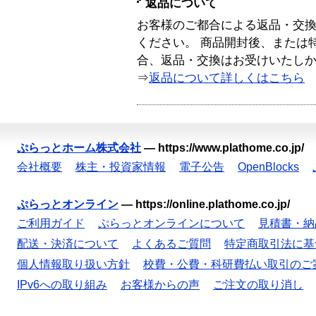
返品について
お客様のご都合による返品・交
ください。 商品開封後、または
合、返品・交換はお受けいたし
⇒
返品について詳しくはこちら
ぷらっとホーム株式会社
—
https://www.plathome.co.jp/
会社概要
株主・投資家情報
電子公告
OpenBlocks
ぷらっとオンライン
—
https://online.plathome.co.jp/
ご利用ガイド
ぷらっとオンラインについて
見積書・納
配送・決済について
よくあるご質問
特定商取引法に基
個人情報取り扱い方針
校費・公費・科研費払い取引のご
IPv6への取り組み
お客様からの声
ご注文の取り消し