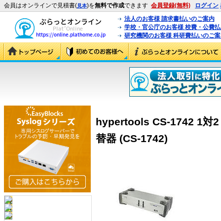
会員はオンラインで見積書(
)を
無料で作成
できます
会員登録(無料)
ログイン
見本
法人のお客様 請求書払いのご案内
学校・官公庁のお客様 校費・公費
研究機関のお客様 科研費払いのご案
hypertools CS-174
替器 (CS-1742)