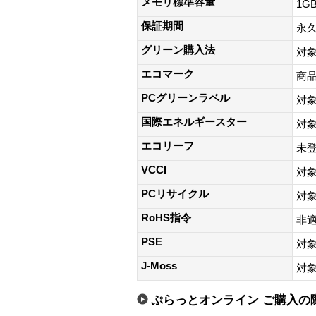
メモリ標準容量
1G
保証期間
永
グリーン購入法
対
エコマーク
商
PCグリーンラベル
対
国際エネルギースター
対
エコリーフ
未
VCCI
対
PCリサイクル
対
RoHS指令
非
PSE
対
J-Moss
対
ぷらっとオンライン ご購入の