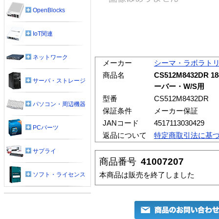
OpenBlocks
IoT関連
ネットワーク
メーカー
シーマ・ラボラト
商品名
CS512M8432DR 18
サーバ・ストレージ
ーバー・W/S用
型番
CS512M8432DR
パソコン・周辺機器
保証条件
メーカー保証
JANコード
4517113030429
PCパーツ
返品について
特定商取引法に基
サプライ
商品番号
41007207
本商品は販売を終了しました
ソフト・ライセンス