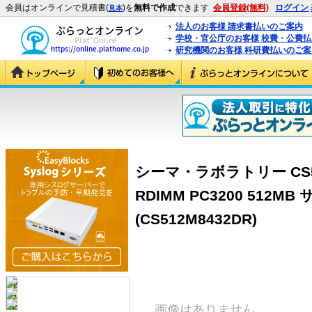
会員はオンラインで見積書(
)を
無料で作成
できます
会員登録(無料)
ログイン
見本
法人のお客様 請求書払いのご案内
学校・官公庁のお客様 校費・公費
研究機関のお客様 科研費払いのご案
シーマ・ラボラトリー CS512
RDIMM PC3200 512M
(CS512M8432DR)