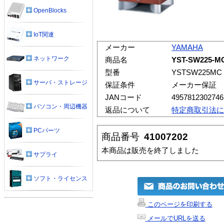
OpenBlocks
IoT関連
メーカー
YAMAHA
ネットワーク
商品名
YST-SW225
型番
YSTSW225MC
サーバ・ストレージ
保証条件
メーカー保証
JANコード
4957812302746
パソコン・周辺機器
返品について
特定商取引法に
PCパーツ
商品番号
41007202
本商品は販売を終了しました
サプライ
ソフト・ライセンス
このページを印刷する
メールでURLを送る