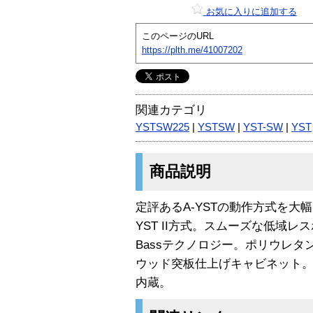
お気に入りに追加する
このページのURL
https://plth.me/41007202
関連カテゴリ
YSTSW225
|
YSTSW
|
YST-SW
|
YST
商品説明
定評あるA-YSTの動作方式を大
YST II方式。スムーズな低域レ
Bassテクノロジー。ポリウレ
ウッド突板仕上げキャビネット。2
内蔵。