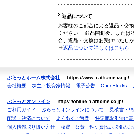
返品について
お客様のご都合による返品・交
ください。 商品開封後、または
合、返品・交換はお受けいたし
⇒
返品について詳しくはこちら
ぷらっとホーム株式会社
—
https://www.plathome.co.jp/
会社概要
株主・投資家情報
電子公告
OpenBlocks
ぷらっとオンライン
—
https://online.plathome.co.jp/
ご利用ガイド
ぷらっとオンラインについて
見積書・納
配送・決済について
よくあるご質問
特定商取引法に基
個人情報取り扱い方針
校費・公費・科研費払い取引のご