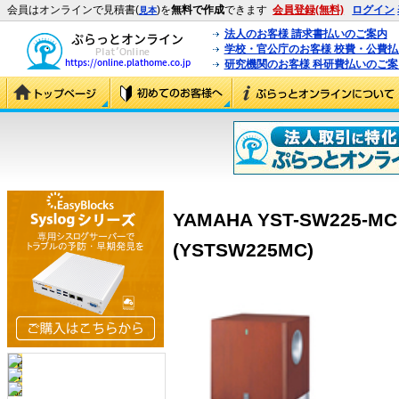
会員はオンラインで見積書(
)を
無料で作成
できます
会員登録(無料)
ログイン
見本
法人のお客様 請求書払いのご案内
学校・官公庁のお客様 校費・公費
研究機関のお客様 科研費払いのご案
YAMAHA YST-SW225
(YSTSW225MC)