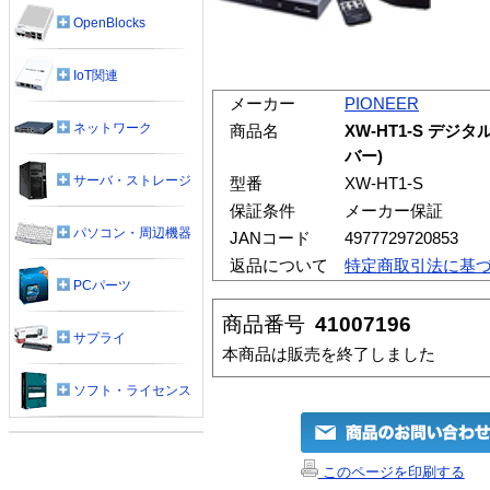
OpenBlocks
IoT関連
メーカー
PIONEER
ネットワーク
商品名
XW-HT1-S デ
バー)
サーバ・ストレージ
型番
XW-HT1-S
保証条件
メーカー保証
パソコン・周辺機器
JANコード
4977729720853
返品について
特定商取引法に基
PCパーツ
商品番号
41007196
サプライ
本商品は販売を終了しました
ソフト・ライセンス
このページを印刷する