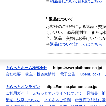
⇒
納品書について詳細はこちら
返品について
お客様のご都合による返品・交
ください。 商品開封後、または
合、返品・交換はお受けいたし
⇒
返品について詳しくはこちら
ぷらっとホーム株式会社
—
https://www.plathome.co.jp/
会社概要
株主・投資家情報
電子公告
OpenBlocks
ぷらっとオンライン
—
https://online.plathome.co.jp/
ご利用ガイド
ぷらっとオンラインについて
見積書・納
配送・決済について
よくあるご質問
特定商取引法に基