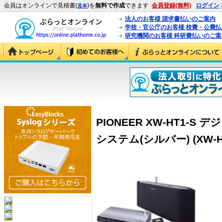
会員はオンラインで見積書(
)を
無料で作成
できます
会員登録(無料)
ログイン
見本
法人のお客様 請求書払いのご案内
学校・官公庁のお客様 校費・公費
研究機関のお客様 科研費払いのご案
PIONEER XW-HT1-
システム(シルバー) (XW-HT