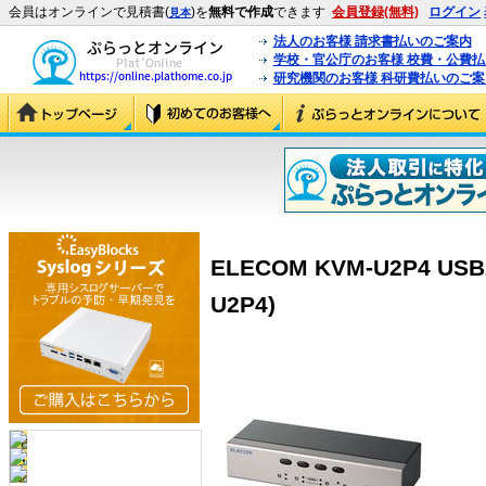
会員はオンラインで見積書(
)を
無料で作成
できます
会員登録(無料)
ログイン
見本
法人のお客様 請求書払いのご案内
学校・官公庁のお客様 校費・公費
研究機関のお客様 科研費払いのご案
ELECOM KVM-U2P4 US
U2P4)