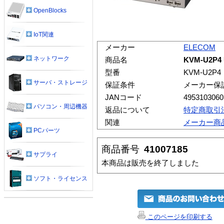
OpenBlocks
IoT関連
メーカー
ELECOM
ネットワーク
商品名
KVM-U2P4
型番
KVM-U2P4
サーバ・ストレージ
保証条件
メーカー保
JANコード
4953103060
パソコン・周辺機器
返品について
特定商取引
関連
メーカー商
PCパーツ
商品番号
41007185
サプライ
本商品は販売を終了しました
ソフト・ライセンス
このページを印刷する