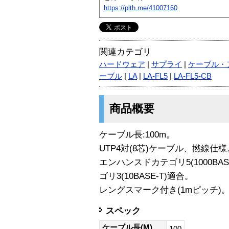
https://plth.me/41007160
関連カテゴリ
ハードウェア
|
サプライ
|
ケーブル・
ーブル
|
LA
|
LA-FL5
|
LA-FL5-CB
商品概要
ケーブル長:100m。
UTP4対(8芯)ケーブル、撚線仕様
エンハンスドカテゴリ5(1000BASE-
ゴリ3(10BASE-T)適合。
レングスマーク付き(1mピッチ)
スペック
ケーブル長(M)