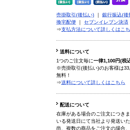
売掛取引(後払い)
｜
銀行振込(後
換宅配便
｜
セブンイレブン決済
⇒
支払方法について詳しくはこ
送料について
1つのご注文毎に
一律1,100円(税
※売掛取引(後払い)のお客様は33
無料！
⇒
送料について詳しくはこちら
配送について
在庫がある場合のご注文につき
いる発送日にて当社より発送い
尚、複数の商品をご注文の場合