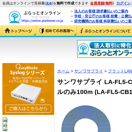
会員はオンラインで見積書(
)を
無料で作成
できます
会員登録(無料)
ログイン
見本
法人のお客様 請求書払いのご案内
学校・官公庁のお客様 校費・公費
研究機関のお客様 科研費払いのご案
ホーム
>
サンワサプライ
>
フラットLA
サンワサプライ LA-FL5-
ルのみ100m (LA-FL5-CB1