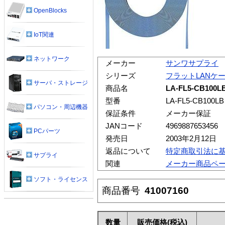
OpenBlocks
IoT関連
ネットワーク
メーカー
サンワサプライ
シリーズ
フラットLANケ
サーバ・ストレージ
商品名
LA-FL5-CB1
型番
LA-FL5-CB100LB
パソコン・周辺機器
保証条件
メーカー保証
JANコード
4969887653456
PCパーツ
発売日
2003年2月12日
返品について
特定商取引法に
サプライ
関連
メーカー商品ペ
ソフト・ライセンス
商品番号
41007160
数量
販売価格
(税込)