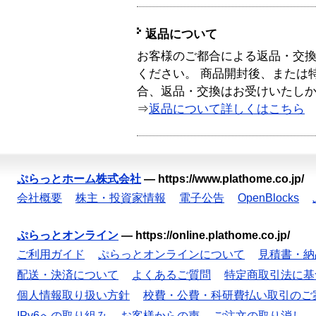
返品について
お客様のご都合による返品・交
ください。 商品開封後、または
合、返品・交換はお受けいたし
⇒
返品について詳しくはこちら
ぷらっとホーム株式会社
—
https://www.plathome.co.jp/
会社概要
株主・投資家情報
電子公告
OpenBlocks
ぷらっとオンライン
—
https://online.plathome.co.jp/
ご利用ガイド
ぷらっとオンラインについて
見積書・納
配送・決済について
よくあるご質問
特定商取引法に基
個人情報取り扱い方針
校費・公費・科研費払い取引のご
IPv6への取り組み
お客様からの声
ご注文の取り消し