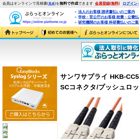
会員はオンラインで見積書(
)を
無料で作成
できます
会員登録(無料)
ログイン
見本
法人のお客様 請求書払いのご案内
学校・官公庁のお客様 校費・公費
研究機関のお客様 科研費払いのご案
サンワサプライ HKB-CC
SCコネクタ/プッシュロック 5