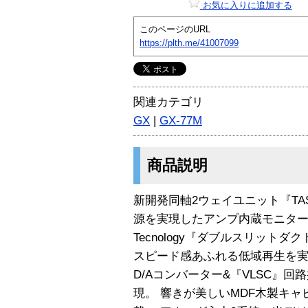
お気に入りに追加する
このページのURL
https://plth.me/41007099
関連カテゴリ
GX
|
GX-77M
商品説明
新開発同軸2ウェイユニット『T
源を実現したアンプ内蔵モニタースピー
Tecnology『ダブルスリット
スピード感あふれる低域再生を実現。 W
D/Aコンバーター&『VLSC』
現。 響きが美しいMDF木製キャ