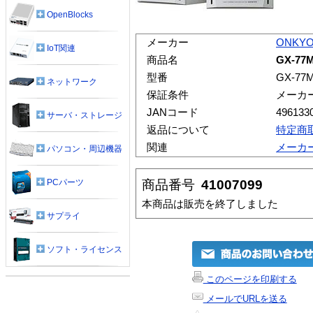
OpenBlocks
メーカー
ONKY
IoT関連
商品名
GX-77
型番
GX-77
ネットワーク
保証条件
メーカ
JANコード
496133
サーバ・ストレージ
返品について
特定商
関連
メーカ
パソコン・周辺機器
商品番号
41007099
PCパーツ
本商品は販売を終了しました
サプライ
ソフト・ライセンス
このページを印刷する
メールでURLを送る