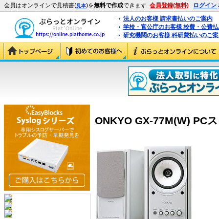
会員はオンラインで見積書(
)を
無料で作成
できます
会員登録(無料)
ログイン
見本
法人のお客様 請求書払いのご案内
学校・官公庁のお客様 校費・公費
研究機関のお客様 科研費払いのご案
ONKYO GX-77M(W) PC