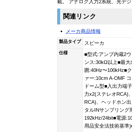
載。 アナログ入力2系統、光デ
関連リンク
メーカ商品情報
製品タイプ
スピーカ
仕様
■型式:アンプ内蔵2
ンス:30kΩ以上■最大
囲:40Hz〜100kH
ァー:10cm A-OM
ドーム型■入出力端子
力x2(ステレオRCA
RCA)、ヘッドホン出力
タルINサンプリング周波
192kHz/24bit■電源
用品安全法技術基準)■