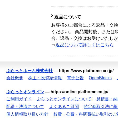
返品について
お客様のご都合による返品・交
ください。 商品開封後、または
合、返品・交換はお受けいたし
⇒
返品について詳しくはこちら
ぷらっとホーム株式会社
—
https://www.plathome.co.jp/
会社概要
株主・投資家情報
電子公告
OpenBlocks
ぷらっとオンライン
—
https://online.plathome.co.jp/
ご利用ガイド
ぷらっとオンラインについて
見積書・納
配送・決済について
よくあるご質問
特定商取引法に基
個人情報取り扱い方針
校費・公費・科研費払い取引のご