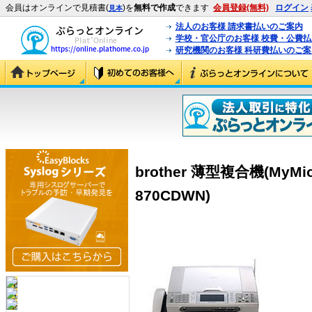
会員はオンラインで見積書(
)を
無料で作成
できます
会員登録(無料)
ログイン
見本
法人のお客様 請求書払いのご案内
学校・官公庁のお客様 校費・公費
研究機関のお客様 科研費払いのご案
brother 薄型複合機(MyMio
870CDWN)