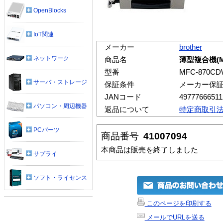
OpenBlocks
IoT関連
メーカー
brother
ネットワーク
商品名
薄型複合機(My
型番
MFC-870C
サーバ・ストレージ
保証条件
メーカー保
JANコード
49777666511
パソコン・周辺機器
返品について
特定商取引
PCパーツ
商品番号
41007094
本商品は販売を終了しました
サプライ
ソフト・ライセンス
このページを印刷する
メールでURLを送る