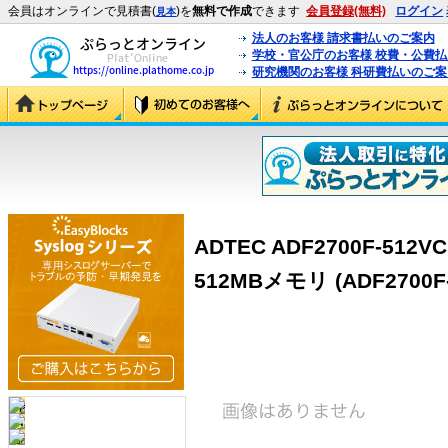
会員はオンラインで見積書(
)を
無料で作成
できます
会員登録(無料)
ログイン
見本
法人のお客様 請求書払いのご案内
学校・官公庁のお客様 校費・公費
研究機関のお客様 科研費払いのご案
ADTEC ADF2700F-512VC 
512MBメモリ (ADF2700F-