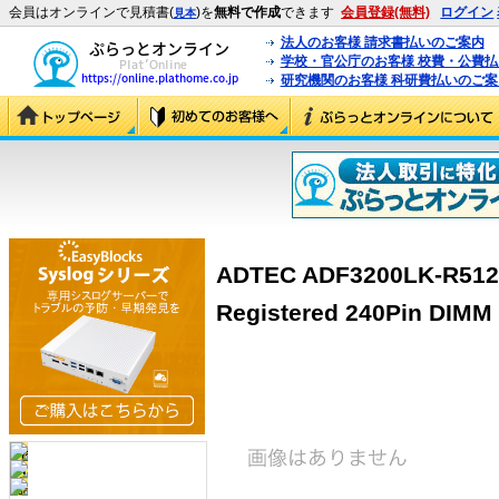
会員はオンラインで見積書(
)を
無料で作成
できます
会員登録(無料)
ログイン
見本
法人のお客様 請求書払いのご案内
学校・官公庁のお客様 校費・公費
研究機関のお客様 科研費払いのご案
ADTEC ADF3200LK-R51
Registered 240Pin DIMM