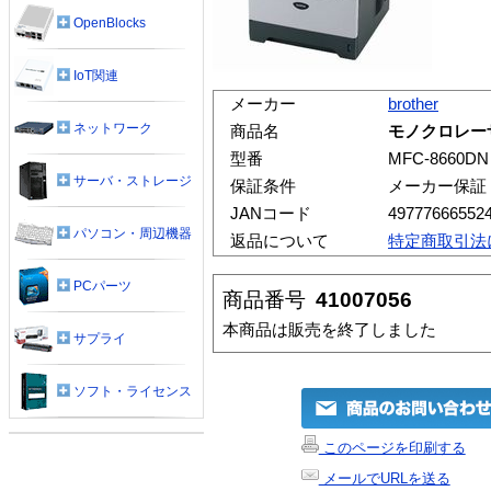
OpenBlocks
IoT関連
メーカー
brother
ネットワーク
商品名
モノクロレーザ
型番
MFC-8660DN
サーバ・ストレージ
保証条件
メーカー保証
JANコード
49777666552
パソコン・周辺機器
返品について
特定商取引法
PCパーツ
商品番号
41007056
本商品は販売を終了しました
サプライ
ソフト・ライセンス
このページを印刷する
メールでURLを送る