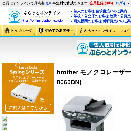
会員はオンラインで見積書(
)を
無料で作成
できます
会員登録(無料)
ログイン
見本
法人のお客様 請求書払いのご案内
学校・官公庁のお客様 校費・公費
研究機関のお客様 科研費払いのご案
brother モノクロレーザー複
8660DN)