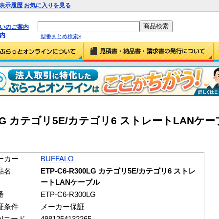
表示履歴
お気に入りを見る
払いのご案内
内
型番まとめ検索»
00LG カテゴリ5E/カテゴリ6 ストレートLANケーブル
ーカー
BUFFALO
品名
ETP-C6-R300LG カテゴリ5E/カテゴリ6 ストレ
ートLANケーブル
番
ETP-C6-R300LG
証条件
メーカー保証
ANコード
4981254132265