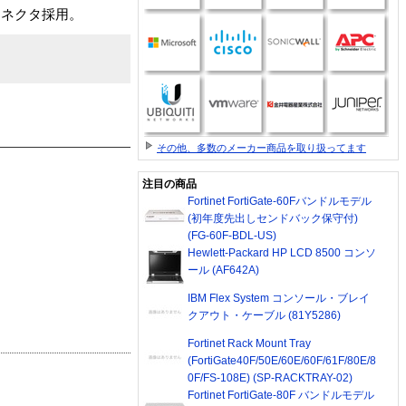
コネクタ採用。
その他、多数のメーカー商品を取り扱ってます
注目の商品
Fortinet FortiGate-60Fバンドルモデル
(初年度先出しセンドバック保守付)
(FG-60F-BDL-US)
Hewlett-Packard HP LCD 8500 コンソ
ール (AF642A)
IBM Flex System コンソール・ブレイ
クアウト・ケーブル (81Y5286)
Fortinet Rack Mount Tray
(FortiGate40F/50E/60E/60F/61F/80E/8
0F/FS-108E) (SP-RACKTRAY-02)
Fortinet FortiGate-80F バンドルモデル