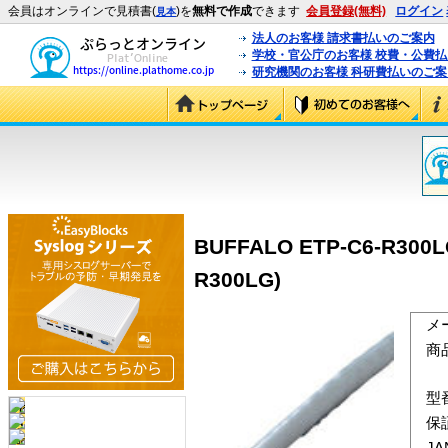
会員はオンラインで見積書(
)を
無料で作成
できます
会員登録(無料)
ログイン
見本
法人のお客様 請求書払いのご案内
学校・官公庁のお客様 校費・公費
研究機関のお客様 科研費払いのご案
BUFFALO ETP-C6-R3
R300LG)
メ
商
型
保
J