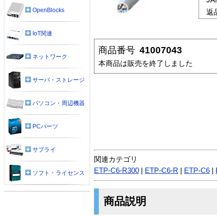
OpenBlocks
返
IoT関連
商品番号
41007043
ネットワーク
本商品は販売を終了しました
サーバ・ストレージ
パソコン・周辺機器
PCパーツ
サプライ
関連カテゴリ
ETP-C6-R300
|
ETP-C6-R
|
ETP-C6
|
ソフト・ライセンス
商品説明