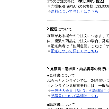
1つのご注文毎に
一律1,100円(税込)
※売掛取引(後払い)のお客様は33,0
⇒
送料について詳しくはこちら
配送について
在庫がある場合のご注文につきまし
尚、複数の商品をご注文の場合、発
※配送業者は「佐川急便」または「
⇒
配送について詳しくはこちら
見積書・請求書・納品書等の発行に
■見積書について
ぷらっとオンラインでは、24時間い
※オンライン見積書発行には、一般法人
⇒
一般法人会員（BizID）の詳細はこ
⇒
見積書について詳細はこちら
■請求書について