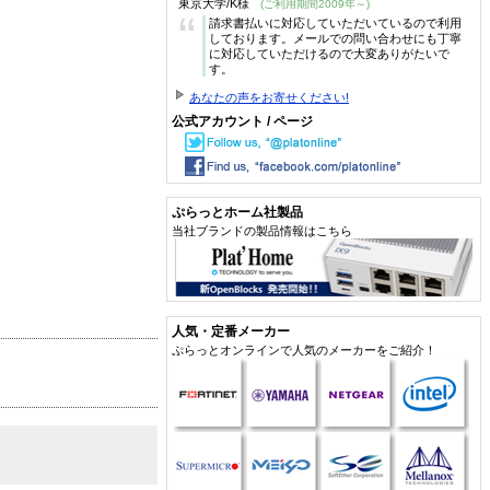
東京大学/K様
(ご利用期間2009年～)
“
請求書払いに対応していただいているので利用
しております。メールでの問い合わせにも丁寧
に対応していただけるので大変ありがたいで
す。
あなたの声をお寄せください!
公式アカウント / ページ
ぷらっとホーム社製品
当社ブランドの製品情報はこちら
人気・定番メーカー
ぷらっとオンラインで人気のメーカーをご紹介！