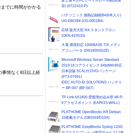
富士通 POS-Cサーマルロール紙(高保
存) (0722410-P)
着までに時間がかかる
パナソニック 感熱記録紙B4(6本入り)
UG-0001B4 (UG-0001B4)
応研 販売大臣 NX スタンドアロン
(OKN-423533)
大電 環境対応 1000BASE-T/X メディ
アコンバータ (DN1800SG2E)
Microsoft Windows Server Standard
2019 16コアライセンス 64bitWin対応
日本語版 5CAL付 DVDパッケージ
の事情なく8日以上経
(P73-07691)
IDEC AUTO-ID SOLUTIONS バッテリ
ー BP-007 (BP-007)
TP-Link AX1800 壁面埋め込み型 Wi-Fi
6アクセスポイント (EAP615-WALL)
PLAT'HOME OpenBlocks IX9 Debian
10搭載モデル (OBSIX9/D10A)
PLAT'HOME EasyBlocks Syslog 120G
サブスクリプション(保守サービス) 1年