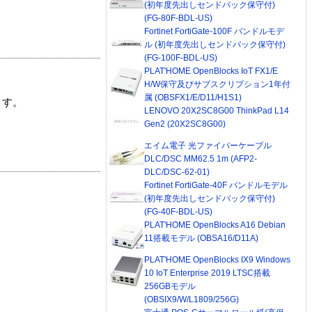
(初年度先出しセンドバック保守付)
(FG-80F-BDL-US)
Fortinet FortiGate-100F バンドルモデ
ル (初年度先出しセンドバック保守付)
(FG-100F-BDL-US)
PLAT'HOME OpenBlocks IoT FX1/E
H/W保守及びサブスクリプション1年付
属 (OBSFX1/E/D11/H1S1)
ます。
LENOVO 20X2SC8G00 ThinkPad L14
Gen2 (20X2SC8G00)
エイム電子 光ファイバーケーブル
DLC/DSC MM62.5 1m (AFP2-
DLC/DSC-62-01)
Fortinet FortiGate-40F バンドルモデル
(初年度先出しセンドバック保守付)
(FG-40F-BDL-US)
PLAT'HOME OpenBlocks A16 Debian
11搭載モデル (OBSA16/D11A)
PLAT'HOME OpenBlocks IX9 Windows
10 IoT Enterprise 2019 LTSC搭載
256GBモデル
(OBSIX9/W/L1809/256G)