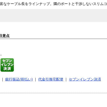
適。豊富なケーブル長をラインナップ。隣のポートと干渉しないスリム
注意点
す。
｜
銀行振込(前払い)
｜
代金引換宅配便
｜
セブンイレブン決済