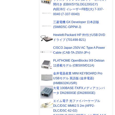
間付き (EBIX/SYSLOG120G/1Y)
内田洋行 イレーザーFB型(大) 7-337-
0040 (7-337-0040)
三菱電機 GX Developer 日本語版
(SW8D5C-GPPW-J)
Hewlett-Packard HP 外付けUSB DVD
ドライブ (701498-B21)
CISCO Japan 250V AC Type A Power
Cable (CAB-TA-250V-JP=)
PLAT'HOME OpenBlocks IX9 Debian
11搭載モデル (OBSIX9/D11A)
金井電器産業 MINI KEYBOARD Pro
USBモデル 英語版 (金井電器)
(HMB632KUS/R)
大電 100BASE-TX/FXメディアコンバ
ータ DN2800GE (DN2800GE)
エイム電子 光ファイバーケーブル
DLC/DSC MM62.5 2m (AFP2-
DLC/DSC-62-02)