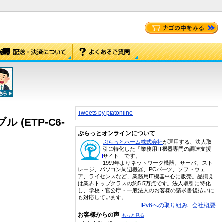
Tweets by platonline
 (ETP-C6-
ぷらっとオンラインについて
ぷらっとホーム株式会社
が運用する、法人取
引に特化した「業務用IT機器専門の調達支援
サイト」です。
1999年よりネットワーク機器、サーバ、スト
レージ、パソコン周辺機器、PCパーツ、ソフトウェ
ア、ライセンスなど、業務用IT機器中心に販売。品揃え
は業界トップクラスの約5.5万点です。法人取引に特化
し、学校・官公庁・一般法人のお客様の請求書後払いに
も対応しています。
IPv6への取り組み
会社概要
お客様からの声
もっと見る