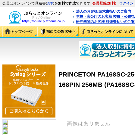
会員はオンラインで見積書(
)を
無料で作成
できます
会員登録(無料)
ログイン
見本
法人のお客様 請求書払いのご案内
学校・官公庁のお客様 校費・公費
研究機関のお客様 科研費払いのご案
PRINCETON PA168SC-2
168PIN 256MB (PA168SC