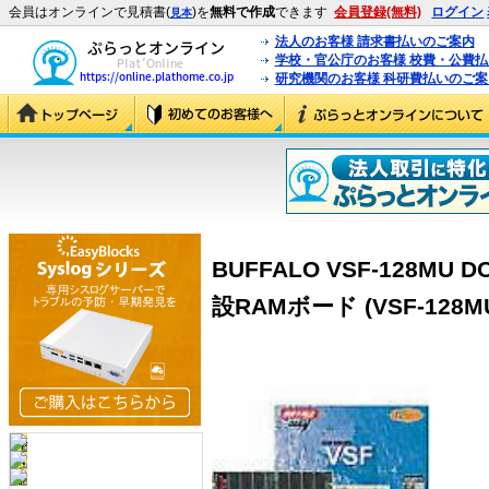
会員はオンラインで見積書(
)を
無料で作成
できます
会員登録(無料)
ログイン
見本
法人のお客様 請求書払いのご案内
学校・官公庁のお客様 校費・公費
研究機関のお客様 科研費払いのご案
BUFFALO VSF-128MU 
設RAMボード (VSF-128M