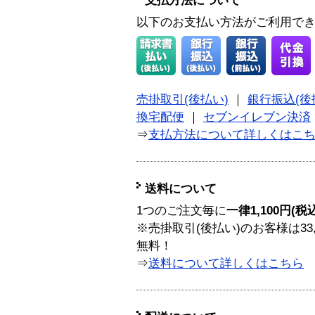
支払方法について
以下のお支払い方法がご利用で
売掛取引(後払い)
｜
銀行振込(後
換宅配便
｜
セブンイレブン決済
⇒
支払方法について詳しくはこ
送料について
1つのご注文毎に
一律1,100円(税
※売掛取引(後払い)のお客様は33
無料！
⇒
送料について詳しくはこちら