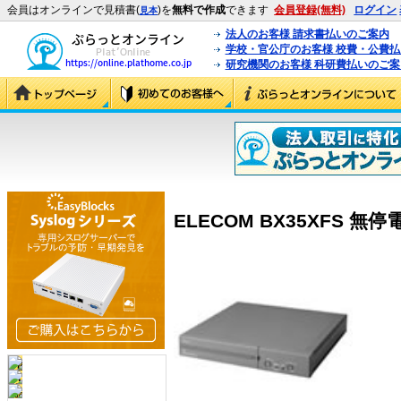
会員はオンラインで見積書(
)を
無料で作成
できます
会員登録(無料)
ログイン
見本
法人のお客様 請求書払いのご案内
学校・官公庁のお客様 校費・公費
研究機関のお客様 科研費払いのご案
ELECOM BX35XFS 無停