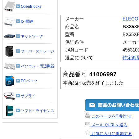
OpenBlocks
メーカー
ELEC
IoT関連
商品名
BX35
型番
BX35X
ネットワーク
保証条件
メーカ
JANコード
495310
サーバ・ストレージ
返品について
特定商
パソコン・周辺機器
商品番号
41006997
PCパーツ
本商品は販売を終了しました
サプライ
ソフト・ライセンス
このページを印刷する
メールでURLを送る
お気に入りに追加する