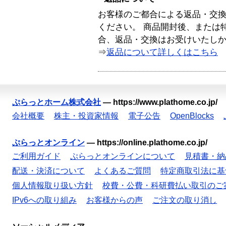
お客様のご都合による返品・交
ください。 商品開封後、または
合、返品・交換はお受けいたし
⇒
返品について詳しくはこちら
ぷらっとホーム株式会社
—
https://www.plathome.co.jp/
会社概要
株主・投資家情報
電子公告
OpenBlocks
ぷらっとオンライン
—
https://online.plathome.co.jp/
ご利用ガイド
ぷらっとオンラインについて
見積書・納
配送・決済について
よくあるご質問
特定商取引法に基
個人情報取り扱い方針
校費・公費・科研費払い取引のご
IPv6への取り組み
お客様からの声
ご注文の取り消し