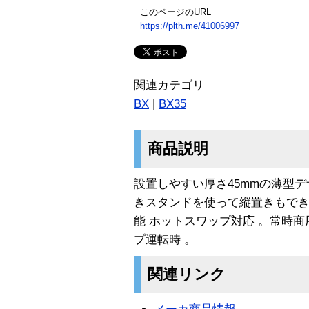
このページのURL
https://plth.me/41006997
関連カテゴリ
BX
|
BX35
商品説明
設置しやすい厚さ45mmの薄型
きスタンドを使って縦置きもで
能 ホットスワップ対応 。常時
プ運転時 。
関連リンク