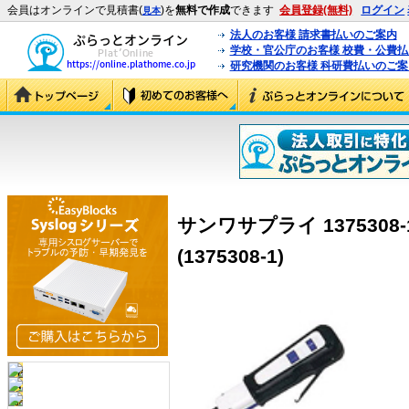
会員はオンラインで見積書(
)を
無料で作成
できます
会員登録(無料)
ログイン
見本
法人のお客様 請求書払いのご案内
学校・官公庁のお客様 校費・公費
研究機関のお客様 科研費払いのご案
サンワサプライ 137530
(1375308-1)