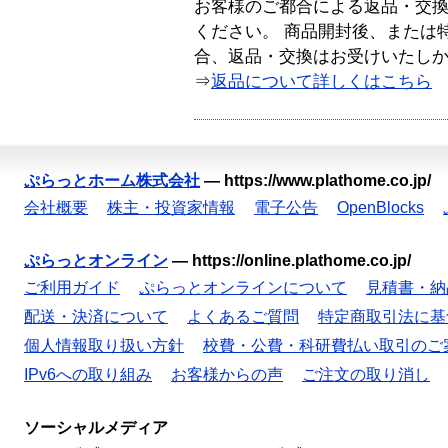
お客様のご都合による返品・交
ください。 商品開封後、または
合、返品・交換はお受けいたし
⇒
返品について詳しくはこちら
ぷらっとホーム株式会社
—
https://www.plathome.co.jp/
会社概要
株主・投資家情報
電子公告
OpenBlocks
ぷらっとオンライン
—
https://online.plathome.co.jp/
ご利用ガイド
ぷらっとオンラインについて
見積書・納
配送・決済について
よくあるご質問
特定商取引法に基
個人情報取り扱い方針
校費・公費・科研費払い取引のご
IPv6への取り組み
お客様からの声
ご注文の取り消し
ソーシャルメディア