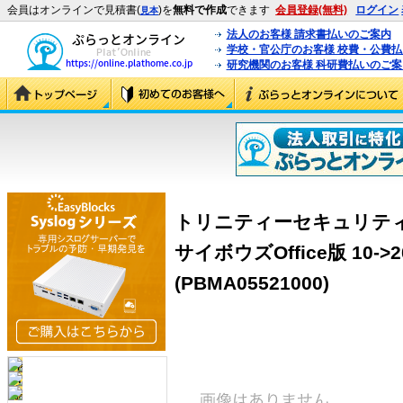
会員はオンラインで見積書(
)を
無料で作成
できます
会員登録(無料)
ログイン
見本
法人のお客様 請求書払いのご案内
学校・官公庁のお客様 校費・公費
研究機関のお客様 科研費払いのご案
トリニティーセキュリティー
サイボウズOffice版 10-
(PBMA05521000)