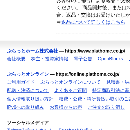
お客様のご都合による返品・交
ください。 商品開封後、または
合、返品・交換はお受けいたし
⇒
返品について詳しくはこちら
ぷらっとホーム株式会社
—
https://www.plathome.co.jp/
会社概要
株主・投資家情報
電子公告
OpenBlocks
ぷらっとオンライン
—
https://online.plathome.co.jp/
ご利用ガイド
ぷらっとオンラインについて
見積書・納
配送・決済について
よくあるご質問
特定商取引法に基
個人情報取り扱い方針
校費・公費・科研費払い取引のご
IPv6への取り組み
お客様からの声
ご注文の取り消し
ソーシャルメディア