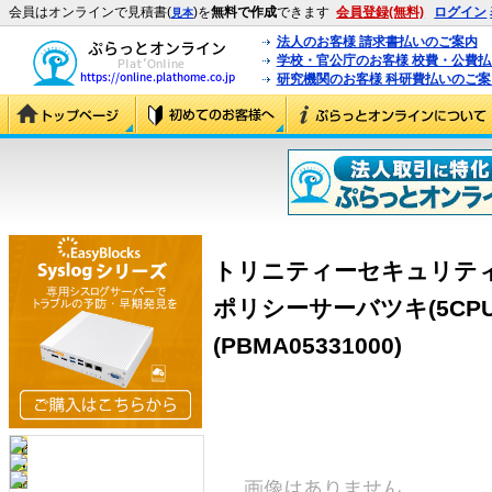
会員はオンラインで見積書(
)を
無料で作成
できます
会員登録(無料)
ログイン
見本
法人のお客様 請求書払いのご案内
学校・官公庁のお客様 校費・公費
研究機関のお客様 科研費払いのご案
トリニティーセキュリティー
ポリシーサーバツキ(5CP
(PBMA05331000)