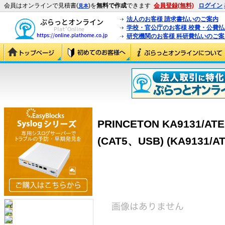
会員はオンラインで見積書(
)を
無料で作成
できます
会員登録(無料)
ログイン
見本
法人のお客様 請求書払いのご案内
学校・官公庁のお客様 校費・公費
研究機関のお客様 科研費払いのご案
PRINCETON KA9131/
(CAT5、USB) (KA9131/A