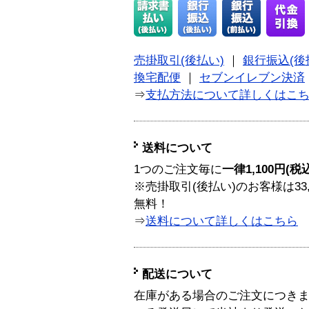
売掛取引(後払い)
｜
銀行振込(後
換宅配便
｜
セブンイレブン決済
⇒
支払方法について詳しくはこ
送料について
1つのご注文毎に
一律1,100円(税
※売掛取引(後払い)のお客様は33
無料！
⇒
送料について詳しくはこちら
配送について
在庫がある場合のご注文につき