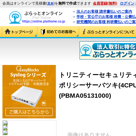
会員はオンラインで見積書(
)を
無料で作成
できます
会員登録(無料)
ログイン
見本
法人のお客様 請求書払いのご案内
学校・官公庁のお客様 校費・公費
研究機関のお客様 科研費払いのご案
トリニティーセキュリティー
ポリシーサーバツキ(4CP
(PBMA05131000)