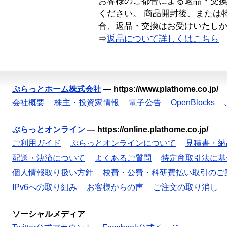
お客様のご都合による返品・交
ください。 商品開封後、または
合、返品・交換はお受けいたし
⇒
返品について詳しくはこちら
ぷらっとホーム株式会社
—
https://www.plathome.co.jp/
会社概要
株主・投資家情報
電子公告
OpenBlocks
ぷらっとオンライン
—
https://online.plathome.co.jp/
ご利用ガイド
ぷらっとオンラインについて
見積書・納
配送・決済について
よくあるご質問
特定商取引法に基
個人情報取り扱い方針
校費・公費・科研費払い取引のご
IPv6への取り組み
お客様からの声
ご注文の取り消し
ソーシャルメディア