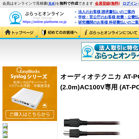
会員はオンラインで見積書(
)を
無料で作成
できます
会員登録(無料)
ログイン
見本
法人のお客様 請求書払いのご案内
学校・官公庁のお客様 校費・公費
研究機関のお客様 科研費払いのご案
オーディオテクニカ AT-PC
(2.0m)AC100V専用 (AT-PC